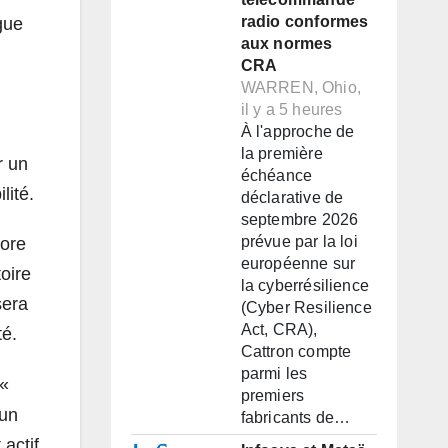
radio conformes
gue
aux normes
CRA
WARREN, Ohio,
il y a 5 heures
À l'approche de
la première
r un
échéance
lité.
déclarative de
septembre 2026
prévue par la loi
core
européenne sur
oire
la cyberrésilience
sera
(Cyber Resilience
Act, CRA),
té.
Cattron compte
parmi les
«
premiers
 un
fabricants de…
actif