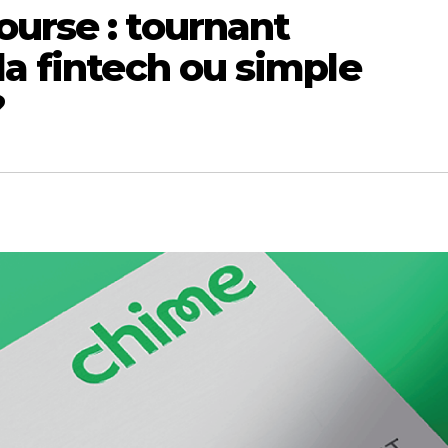
urse : tournant
la fintech ou simple
?