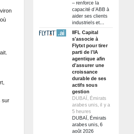
– renforce la
capacité d'ABB à
nviron
aider ses clients
 où
industriels et…
IIFL Capital
s'associe à
Flytxt pour tirer
ait.
parti de l'IA
agentique afin
d'assurer une
croissance
durable de ses
t,
actifs sous
gestion
DUBAÏ, Émirats
 sur
arabes unis, il y a
5 heures
DUBAÏ, Émirats
arabes unis, 6
août 2026