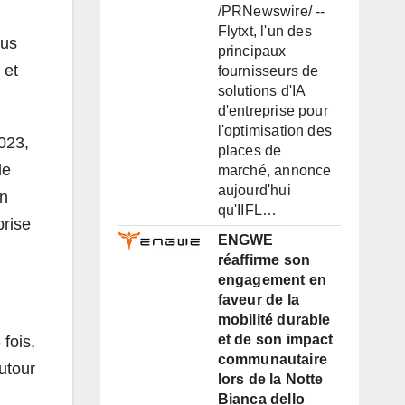
/PRNewswire/ --
Flytxt, l'un des
nus
principaux
 et
fournisseurs de
solutions d'IA
d'entreprise pour
l'optimisation des
2023,
places de
de
marché, annonce
aujourd'hui
un
qu'IIFL…
prise
ENGWE
réaffirme son
engagement en
faveur de la
mobilité durable
et de son impact
 fois,
communautaire
utour
lors de la Notte
Bianca dello