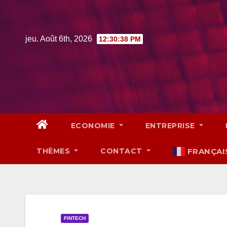
Skip
to
content
jeu. Août 6th, 2026
12:30:39 PM
ECONOMIE
ENTREPRISE
THÈMES
CONTACT
FRANÇAI
FINTECH