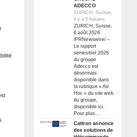
ADECCO
ZURICH, Suisse,
il y a 5 heures
ZURICH, Suisse,
u
6 août 2026
/PRNewswire/ --
Le rapport
semestriel 2026
ilité
du groupe
Adecco est
désormais
disponible dans
la rubrique « Ad
Hoc » du site web
est
du groupe,
disponible ici.
Pour plus…
s
Cattron annonce
des solutions de
télécommande