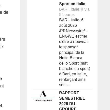
Sport en Italie
s
BARI, Italie, il y a
le de
5 heures
BARI, Italie, 6
août 2026
/PRNewswire/ --
ENGWE est fier
ers
d'être à nouveau
ix
le sponsor
principal de la
Notte Bianca
dello Sport (nuit
blanche du sport)
à Bari, en Italie,
e
renforçant ainsi
son…
ent
RAPPORT
SEMESTRIEL
2026 DU
4,
GROUPE