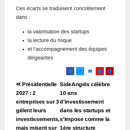
Ces écarts se traduisent concrètement
dans :
la valorisation des startups
la lecture du risque
et l’accompagnement des équipes
dirigeantes
Navigation
Présidentielle
‍SideAngels célèbre
de
2027 : 2
10 ans
entreprises sur 3
d’investissement
l’article
gèlent leurs
dans les startups et
investissements,
s’impose comme la
mais misent sur
1ère structure