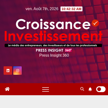
Skip
ven. Août 7th, 2026
10:42:33 AM
to
content
Press Insight 360