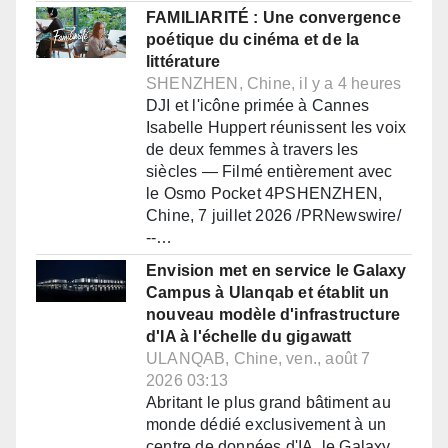
FAMILIARITÉ : Une convergence
poétique du cinéma et de la
littérature
SHENZHEN, Chine, il y a 4 heures
DJI et l'icône primée à Cannes
Isabelle Huppert réunissent les voix
de deux femmes à travers les
siècles — Filmé entièrement avec
le Osmo Pocket 4PSHENZHEN,
Chine, 7 juillet 2026 /PRNewswire/
--…
Envision met en service le Galaxy
Campus à Ulanqab et établit un
nouveau modèle d'infrastructure
d'IA à l'échelle du gigawatt
ULANQAB, Chine, ven., août 7
2026 03:13
Abritant le plus grand bâtiment au
monde dédié exclusivement à un
centre de données d'IA, le Galaxy