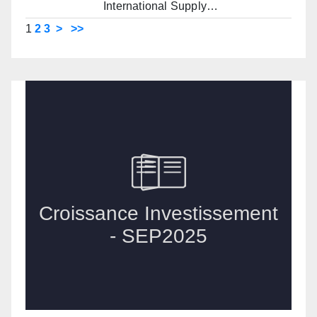
International Supply…
1
2
3
>
>>