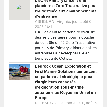
DXC et Primary lancent une
plateforme Zero Trust native pour
l'IA destinée aux environnements
d'entreprise
ASHBURN, Virginie, jeu., août 6
2026 16:11
DXC devient le partenaire exclusif
des services gérés pour la couche
de contrôle unifié Zero Trust native
pour l'IA de Primary, aidant ainsi les
entreprises à développer l'IA en
toute sécurité.Cette…
Bedrock Ocean Exploration et
First Marine Solutions annoncent
un partenariat stratégique pour
élargir leurs capacités
d'exploration sous-marine
autonome au Royaume-Uni et en
Europe
RICHMOND, Californie, jeu., août 6