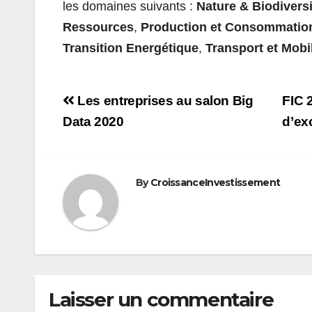
les domaines suivants :
Nature & Biodiversi
Ressources
,
Production et Consommatio
Transition Energétique
,
Transport et Mobi
Navigation
Les entreprises au salon Big
FIC 
de
Data 2020
d’ex
l’article
By
CroissanceInvestissement
Laisser un commentaire