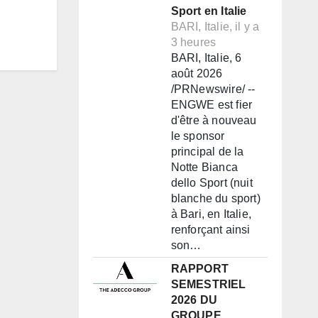
Sport en Italie
BARI, Italie, il y a
3 heures
BARI, Italie, 6
août 2026
/PRNewswire/ --
ENGWE est fier
d'être à nouveau
le sponsor
principal de la
Notte Bianca
dello Sport (nuit
blanche du sport)
à Bari, en Italie,
renforçant ainsi
son…
RAPPORT
SEMESTRIEL
2026 DU
GROUPE