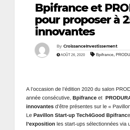
Bpifrance et PR
pour proposer à 2
innovantes
By
CroissanceInvestissement
,
Bpifrance
PRODU
AOÛT 26, 2020
A l’occasion de l’édition 2020 du salon PR
année consécutive,
Bpifrance
et
PRODUR
innovantes
d’être présentes sur le « Pavill
Le
Pavillon Start-up Tech4Good Bpifranc
e
l’exposition
les start-ups sélectionnées via 