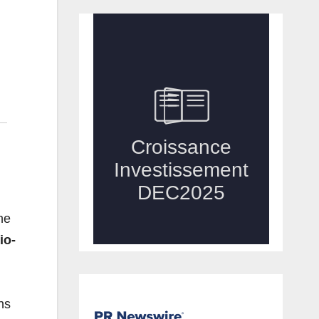
me
io-
ns