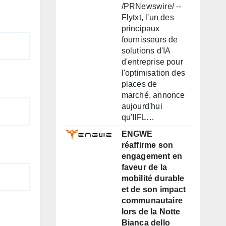
/PRNewswire/ --
Flytxt, l'un des
principaux
fournisseurs de
solutions d'IA
d'entreprise pour
l'optimisation des
places de
marché, annonce
aujourd'hui
qu'IIFL…
ENGWE
réaffirme son
engagement en
faveur de la
mobilité durable
et de son impact
communautaire
lors de la Notte
Bianca dello