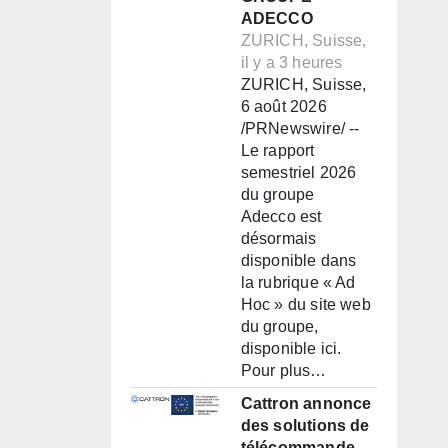
ADECCO
ZURICH, Suisse,
il y a 3 heures
ZURICH, Suisse,
6 août 2026
/PRNewswire/ --
Le rapport
semestriel 2026
du groupe
Adecco est
désormais
disponible dans
la rubrique « Ad
Hoc » du site web
du groupe,
disponible ici.
Pour plus…
Cattron annonce
des solutions de
télécommande