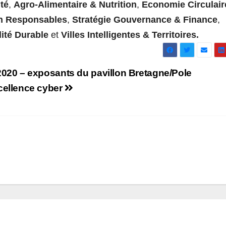
té
,
Agro-Alimentaire
& Nutrition
,
Economie Circulair
n Responsables
,
Stratégie Gouvernance & Finance
,
lité Durable
et
Villes Intelligentes & Territoires.
2020 – exposants du pavillon Bretagne/Pole
cellence cyber