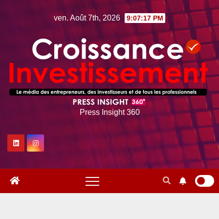
Skip
ven. Août 7th, 2026
9:07:18 PM
to
content
Press Insight 360