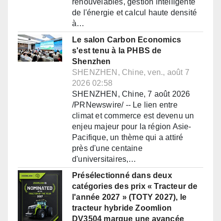
renouvelables, gestion intelligente
de l'énergie et calcul haute densité
à…
Le salon Carbon Economics
s'est tenu à la PHBS de
Shenzhen
SHENZHEN, Chine, ven., août 7
2026 02:58
SHENZHEN, Chine, 7 août 2026
/PRNewswire/ -- Le lien entre
climat et commerce est devenu un
enjeu majeur pour la région Asie-
Pacifique, un thème qui a attiré
près d'une centaine
d'universitaires,…
Présélectionné dans deux
catégories des prix « Tracteur de
l'année 2027 » (TOTY 2027), le
tracteur hybride Zoomlion
DV3504 marque une avancée