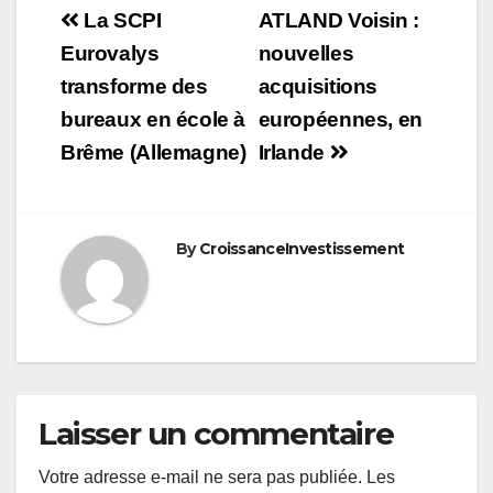
Navigation
La SCPI
ATLAND Voisin :
de
Eurovalys
nouvelles
transforme des
acquisitions
l’article
bureaux en école à
européennes, en
Brême (Allemagne)
Irlande
By
CroissanceInvestissement
Laisser un commentaire
Votre adresse e-mail ne sera pas publiée.
Les