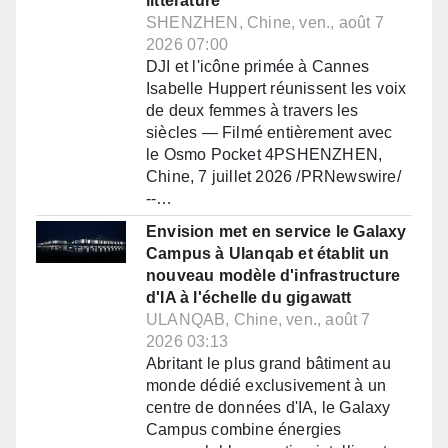
littérature
SHENZHEN, Chine, ven., août 7
2026 07:00
DJI et l'icône primée à Cannes
Isabelle Huppert réunissent les voix
de deux femmes à travers les
siècles — Filmé entièrement avec
le Osmo Pocket 4PSHENZHEN,
Chine, 7 juillet 2026 /PRNewswire/
--…
Envision met en service le Galaxy
Campus à Ulanqab et établit un
nouveau modèle d'infrastructure
d'IA à l'échelle du gigawatt
ULANQAB, Chine, ven., août 7
2026 03:13
Abritant le plus grand bâtiment au
monde dédié exclusivement à un
centre de données d'IA, le Galaxy
Campus combine énergies