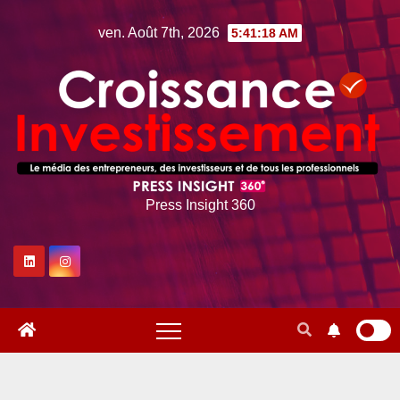
Skip
ven. Août 7th, 2026
5:41:19 AM
to
content
Press Insight 360