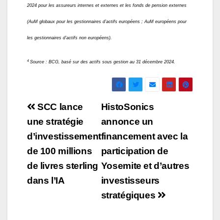
2024 pour les assureurs internes et externes et les fonds de pension externes
(AuM globaux pour les gestionnaires d’actifs européens ; AuM européens pour
les gestionnaires d’actifs non européens).
4
Source : BCG, basé sur des actifs sous gestion au 31 décembre 2024.
Navigation
SCC lance
HistoSonics
de
une stratégie
annonce un
d’investissement
financement avec la
l’article
de 100 millions
participation de
de livres sterling
Yosemite et d’autres
dans l’IA
investisseurs
stratégiques