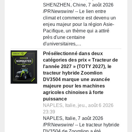
SHENZHEN, Chine, 7 août 2026
/PRNewswire/ -- Le lien entre
climat et commerce est devenu un
enjeu majeur pour la région Asie-
Pacifique, un thème qui a attiré
près d'une centaine
d'universitaires,…
Présélectionné dans deux
catégories des prix « Tracteur de
l'année 2027 » (TOTY 2027), le
tracteur hybride Zoomlion
DV3504 marque une avancée
majeure pour les machines
agricoles chinoises à forte
puissance
NAPLES, Italie, jeu., août 6 2026
23:39
NAPLES, Italie, 7 août 2026
/PRNewswire/ -- Le tracteur hybride
DV3504 de Zoomlion a été