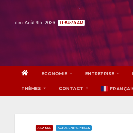
Skip
to
content
dim. Août 9th, 2026
11:54:40 AM
ECONOMIE
ENTREPRISE
THÈMES
CONTACT
FRANÇAI
A LA UNE
ACTUS ENTREPRISES