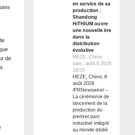
en service de sa
 sans
production :
Shandong
HiTHIUM ouvre
une nouvelle ère
dans la
de
distribution
 que
évolutive
HEZE, Chine,
ur de
sam., août 8 2026
es
18:55
HEZE, Chine, 8
août 2026
/PRNewswire/ --
La cérémonie de
lancement de la
production du
premier parc
industriel intégré
:
au monde dédié