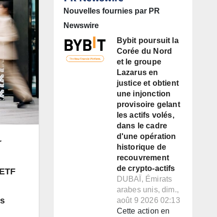
Nouvelles fournies par PR
Newswire
Bybit poursuit la
Corée du Nord
et le groupe
Lazarus en
justice et obtient
une injonction
provisoire gelant
les actifs volés,
dans le cadre
d'une opération
r
historique de
recouvrement
de crypto-actifs
’ETF
DUBAÏ, Émirats
arabes unis, dim.,
ns
août 9 2026 02:13
Cette action en