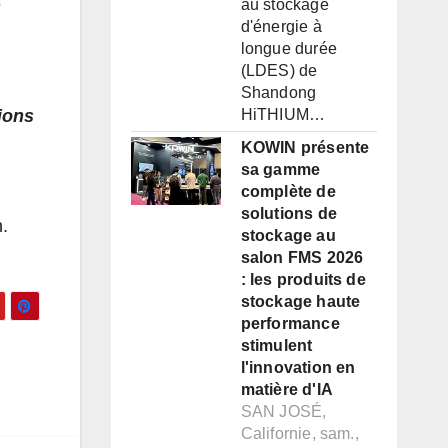
n
au stockage
d'énergie à
longue durée
(LDES) de
Shandong
tions
HiTHIUM…
KOWIN présente
sa gamme
complète de
solutions de
n.
stockage au
salon FMS 2026
: les produits de
stockage haute
performance
stimulent
l'innovation en
matière d'IA
SAN JOSÉ,
Californie, sam.,