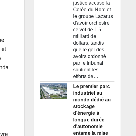
justice accuse la
Corée du Nord et
le groupe Lazarus
d'avoir orchestré
ce vol de 1,5
milliard de
ue
dollars, tandis
 et
que le gel des
avoirs ordonné
e
par le tribunal
anda
soutient les
efforts de…
Le premier parc
industriel au
monde dédié au
i
stockage
d'énergie à
longue durée
d'autonomie
entame la mise
uvre