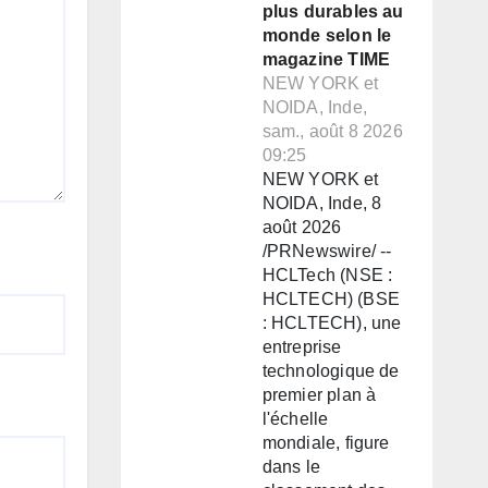
plus durables au
monde selon le
magazine TIME
NEW YORK et
NOIDA, Inde,
sam., août 8 2026
09:25
NEW YORK et
NOIDA, Inde, 8
août 2026
/PRNewswire/ --
HCLTech (NSE :
HCLTECH) (BSE
: HCLTECH), une
entreprise
technologique de
premier plan à
l'échelle
mondiale, figure
dans le