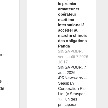
le premier
armateur et
opérateur
maritime
international à
accéder au
marché chinois
des obligations
Panda
SINGAPOUR,
ne
ven., août 7 2026
18:17
SINGAPOUR, 7
août 2026
/PRNewswire/ --
e
Seaspan
 de
Corporation Pte.
Ltd. (« Seaspan
»), l'un des
principaux