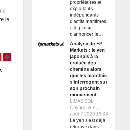
propriétaires et
exploitants
 de
indépendants
e le
d'actifs maritimes,
a le plaisir
d'annoncer le…
Analyse de FP
Markets : le yen
japonais à la
croisée des
chemins alors
s
que les marchés
s'interrogent sur
son prochain
mouvement
LIMASSOL,
Chypre, ven.,
août 7 2026 16:38
Le yen s'est déjà
retrouvé dans