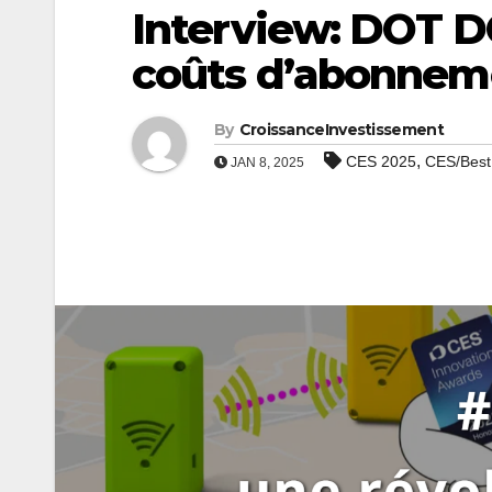
Interview: DOT D
coûts d’abonneme
By
CroissanceInvestissement
,
CES 2025
CES/Best 
JAN 8, 2025