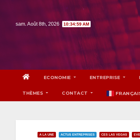
Skip
to
content
sam. Août 8th, 2026
10:35:00 AM
ECONOMIE
ENTREPRISE
THÈMES
CONTACT
FRANÇAI
A LA UNE
ACTUS ENTREPRISES
CES LAS VEGAS
EVE