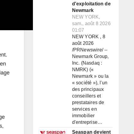
d'exploitation de
Newmark
NEW YORK,
sam., août 8 2026
01:07
NEW YORK , 8
août 2026
/PRNewswire/ --
nt.
Newmark Group,
Inc. (Nasdaq :
 en
NMRK) («
lage
Newmark » ou la
« société »), l'un
des principaux
conseillers et
prestataires de
services en
immobilier
ge
d'entreprise…
s,
Seaspan devient