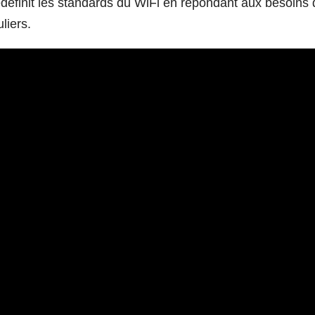
edéfinit les standards du WiFi en répondant aux besoins
liers.