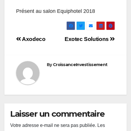
Présent au salon Equiphotel 2018
Navigation
Axodeco
Exotec Solutions
de
l’article
By
CroissanceInvestissement
Laisser un commentaire
Votre adresse e-mail ne sera pas publiée.
Les