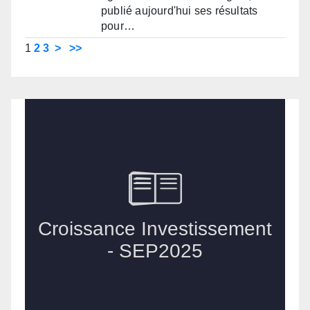
publié aujourd'hui ses résultats
pour…
1
2
3
>
>>