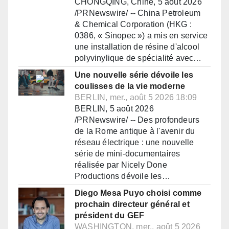
CHONGQING, Chine, 5 août 2026
/PRNewswire/ -- China Petroleum
& Chemical Corporation (HKG :
0386, « Sinopec ») a mis en service
une installation de résine d'alcool
polyvinylique de spécialité avec…
Une nouvelle série dévoile les
coulisses de la vie moderne
BERLIN, mer., août 5 2026 18:09
BERLIN, 5 août 2026
/PRNewswire/ -- Des profondeurs
de la Rome antique à l'avenir du
réseau électrique : une nouvelle
série de mini-documentaires
réalisée par Nicely Done
Productions dévoile les…
Diego Mesa Puyo choisi comme
prochain directeur général et
président du GEF
WASHINGTON, mer., août 5 2026