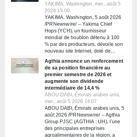
YAKIMA, Washington, mer., août 5
2026 15:00
YAKIMA, Washington, 5 août 2026
/PRNewswire/ -- Yakima Chief
Hops (YCH), un fournisseur
mondial de houblon détenu à 100
% par des producteurs, dévoile son
nouveau site Internet, doté de…
Agthia annonce un renforcement
de sa position financière au
premier semestre de 2026 et
augmente son dividende
intermédiaire de 14,4 %
ABOU DABI, Émirats arabes unis,
mer., août 5 2026 14:07
ABOU DABI, Émirats arabes unis, 5
août 2026 /PRNewswire/ -- Agthia
Group PJSC (AGTHIA : UH), l'une
des principales entreprises
agroalimentaires de la région, a