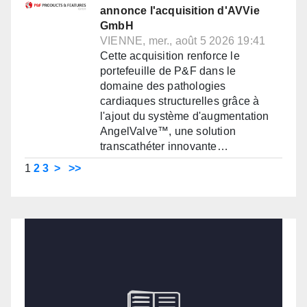
annonce l'acquisition d'AVVie
GmbH
VIENNE, mer., août 5 2026 19:41
Cette acquisition renforce le
portefeuille de P&F dans le
domaine des pathologies
cardiaques structurelles grâce à
l'ajout du système d'augmentation
AngelValve™, une solution
transcathéter innovante…
1
2
3
>
>>