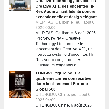
Creative Technology dévoile les
Creative XF1, des enceintes Hi-
Res Audio alliant fidélité sonore
exceptionnelle et design élégant
MILPITAS, Californie, jeu., août 6
2026 06:00
MILPITAS, Californie, 6 août 2026
/PRNewswire/ -- Creative
Technology Ltd annonce le
lancement des Creative XF1, un
nouveau système d'enceintes Hi-
Res Audio conçu pour les
utilisateurs exigeants qui…
TONGWEI figure pour la
quatrième année consécutive
dans le classement Fortune
Global 500
CHENGDU, Chine, jeu., août 6
2026 04:00
CHENGDU, Chine, 6 août 2026