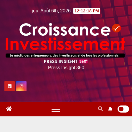
Skip
jeu. Août 6th, 2026
12:12:19 PM
to
content
Press Insight 360