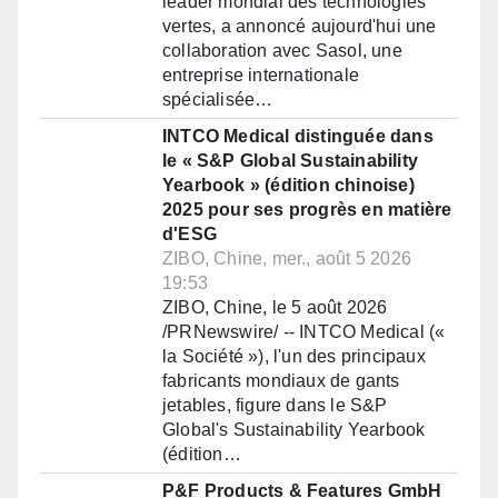
leader mondial des technologies
vertes, a annoncé aujourd'hui une
collaboration avec Sasol, une
entreprise internationale
spécialisée…
INTCO Medical distinguée dans
le « S&P Global Sustainability
Yearbook » (édition chinoise)
2025 pour ses progrès en matière
d'ESG
ZIBO, Chine, mer., août 5 2026
19:53
ZIBO, Chine, le 5 août 2026
/PRNewswire/ -- INTCO Medical («
la Société »), l'un des principaux
fabricants mondiaux de gants
jetables, figure dans le S&P
Global's Sustainability Yearbook
(édition…
P&F Products & Features GmbH