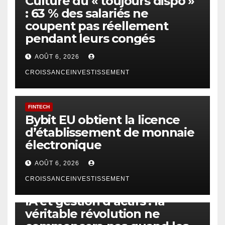
Culture du « toujours dispo »
: 63 % des salariés ne
coupent pas réellement
pendant leurs congés
AOÛT 6, 2026
CROISSANCEINVESTISSEMENT
FINTECH
Bybit EU obtient la licence
d’établissement de monnaie
électronique
AOÛT 6, 2026
CROISSANCEINVESTISSEMENT
IA
TECHNOLOGIE
IA et gestion d’actifs : la
véritable révolution ne