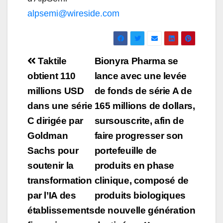
alpsemi@wireside.com
Navigation
Taktile
Bionyra Pharma se
de
obtient 110
lance avec une levée
millions USD
de fonds de série A de
l’article
dans une série
165 millions de dollars,
C dirigée par
sursouscrite, afin de
Goldman
faire progresser son
Sachs pour
portefeuille de
soutenir la
produits en phase
transformation
clinique, composé de
par l’IA des
produits biologiques
établissements
de nouvelle génération