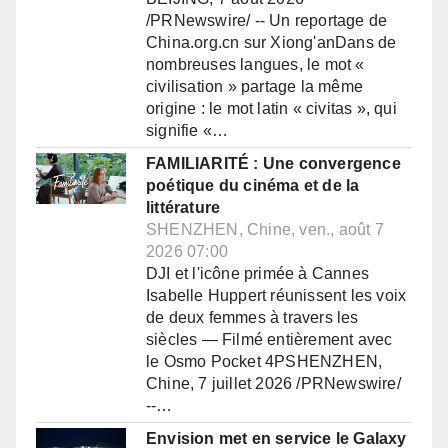
/PRNewswire/ -- Un reportage de
China.org.cn sur Xiong'anDans de
nombreuses langues, le mot «
civilisation » partage la même
origine : le mot latin « civitas », qui
signifie «…
FAMILIARITÉ : Une convergence
poétique du cinéma et de la
littérature
SHENZHEN, Chine, ven., août 7
2026 07:00
DJI et l'icône primée à Cannes
Isabelle Huppert réunissent les voix
de deux femmes à travers les
siècles — Filmé entièrement avec
le Osmo Pocket 4PSHENZHEN,
Chine, 7 juillet 2026 /PRNewswire/
--…
Envision met en service le Galaxy