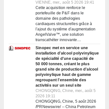
VIENNE, mer., août 5 2026 19:41
Cette acquisition renforce le
portefeuille de P&F dans le
domaine des pathologies
cardiaques structurelles grâce à
l'ajout du système d'augmentation
AngelValve™, une solution
transcathéter innovante…
Sinopec met en service une
installation d'alcool polyvinylique
de spécialité d'une capacité de
50 000 tonnes, créant le plus
grand site de production d'alcool
polyvinylique haut de gamme
regroupant l'ensemble des
activités sur un seul site
CHONGQING, Chine, mer., août 5
2026 19:11
CHONGQING, Chine, 5 août 2026
/PRNewswire/ -- China Petroleum