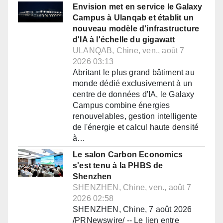
Envision met en service le Galaxy
Campus à Ulanqab et établit un
nouveau modèle d'infrastructure
d'IA à l'échelle du gigawatt
ULANQAB, Chine, ven., août 7
2026 03:13
Abritant le plus grand bâtiment au
monde dédié exclusivement à un
centre de données d'IA, le Galaxy
Campus combine énergies
renouvelables, gestion intelligente
de l'énergie et calcul haute densité
à…
Le salon Carbon Economics
s'est tenu à la PHBS de
Shenzhen
SHENZHEN, Chine, ven., août 7
2026 02:58
SHENZHEN, Chine, 7 août 2026
/PRNewswire/ -- Le lien entre