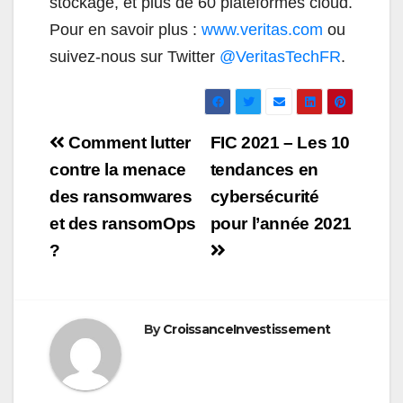
stockage, et plus de 60 plateformes cloud.
Pour en savoir plus :
www.veritas.com
ou
suivez-nous sur Twitter
@VeritasTechFR
.
Navigation
Comment lutter
FIC 2021 – Les 10
de
contre la menace
tendances en
des ransomwares
cybersécurité
l’article
et des ransomOps
pour l’année 2021
?
By
CroissanceInvestissement