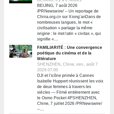
BEIJING, 7 août 2026
/PRNewswire/ -- Un reportage de
China.org.cn sur Xiong'anDans de
nombreuses langues, le mot «
civilisation » partage la même
origine : le mot latin « civitas », qui
signifie «…
FAMILIARITÉ : Une convergence
poétique du cinéma et de la
littérature
SHENZHEN, Chine, ven., août 7
2026 07:00
DJI et l'icône primée à Cannes
Isabelle Huppert réunissent les voix
de deux femmes à travers les
siècles — Filmé entièrement avec
le Osmo Pocket 4PSHENZHEN,
Chine, 7 juillet 2026 /PRNewswire/
--…