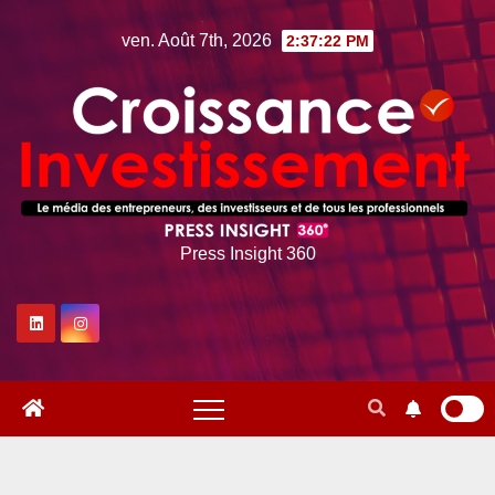
Skip
ven. Août 7th, 2026
2:37:24 PM
to
content
Press Insight 360