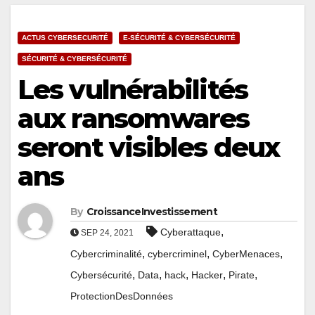
ACTUS CYBERSECURITÉ
E-SÉCURITÉ & CYBERSÉCURITÉ
SÉCURITÉ & CYBERSÉCURITÉ
Les vulnérabilités
aux ransomwares
seront visibles deux
ans
By
CroissanceInvestissement
,
Cyberattaque
SEP 24, 2021
,
,
,
Cybercriminalité
cybercriminel
CyberMenaces
,
,
,
,
,
Cybersécurité
Data
hack
Hacker
Pirate
ProtectionDesDonnées