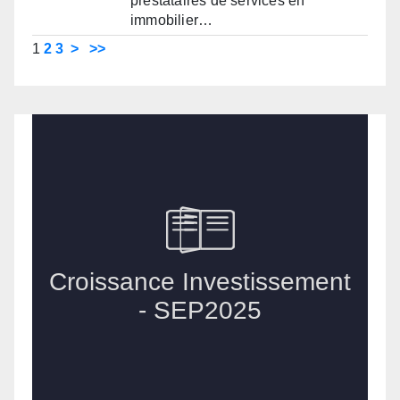
prestataires de services en
immobilier…
1
2
3
>
>>