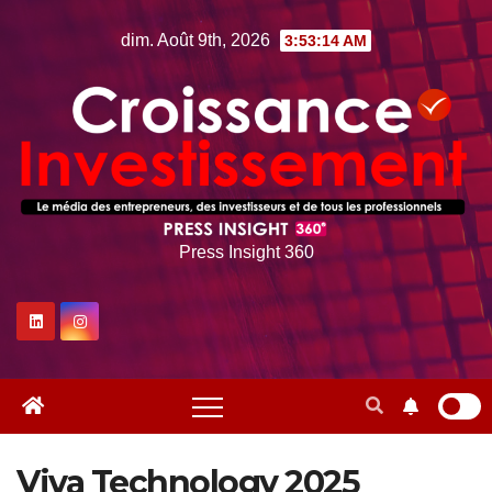
Skip
dim. Août 9th, 2026
3:53:16 AM
to
content
Press Insight 360
Viva Technology 2025