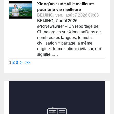
Xiong'an : une ville meilleure
pour une vie meilleure
BEIJING, ven., août 7 2026 09:03
BEIJING, 7 août 2026
/PRNewswire/ -- Un reportage de
China.org.cn sur Xiong'anDans de
nombreuses langues, le mot «
civilisation » partage la même
origine : le mot latin « civitas », qui
signifie «…
1
2
3
>
>>