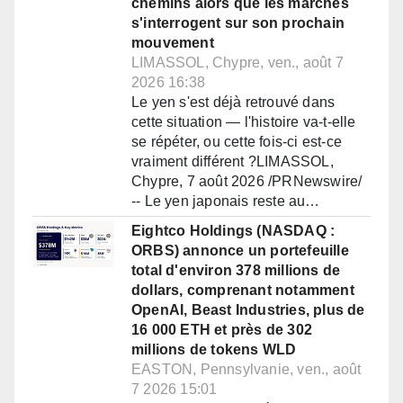
chemins alors que les marchés
s'interrogent sur son prochain
mouvement
LIMASSOL, Chypre, ven., août 7
2026 16:38
Le yen s'est déjà retrouvé dans
cette situation — l'histoire va-t-elle
se répéter, ou cette fois-ci est-ce
vraiment différent ?LIMASSOL,
Chypre, 7 août 2026 /PRNewswire/
-- Le yen japonais reste au…
Eightco Holdings (NASDAQ :
ORBS) annonce un portefeuille
total d'environ 378 millions de
dollars, comprenant notamment
OpenAI, Beast Industries, plus de
16 000 ETH et près de 302
millions de tokens WLD
EASTON, Pennsylvanie, ven., août
7 2026 15:01