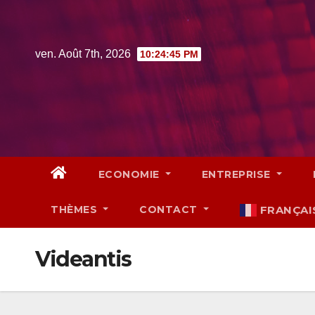
Skip
to
content
ven. Août 7th, 2026
10:24:45 PM
ECONOMIE
ENTREPRISE
THÈMES
CONTACT
FRANÇAI
Videantis