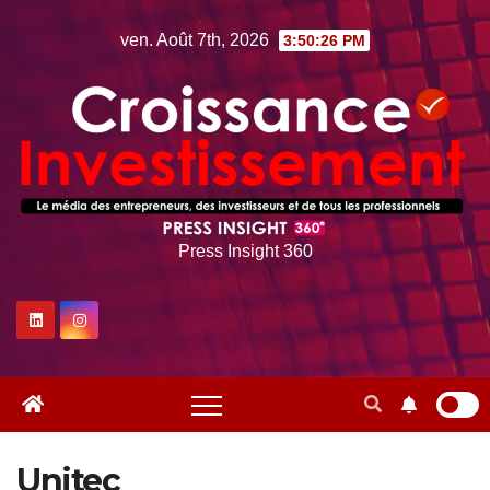
Skip
ven. Août 7th, 2026
3:50:26 PM
to
content
Press Insight 360
Unitec