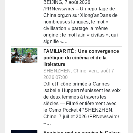
BEIJING, 7 août 2026
/PRNewswire/ -- Un reportage de
China.org.cn sur Xiong'anDans de
nombreuses langues, le mot «
civilisation » partage la même
origine : le mot latin « civitas », qui
signifie «…
FAMILIARITÉ : Une convergence
poétique du cinéma et de la
littérature
SHENZHEN, Chine, ven., août 7
2026 07:00
DJI et l'icône primée à Cannes
Isabelle Huppert réunissent les voix
de deux femmes à travers les
siècles — Filmé entièrement avec
le Osmo Pocket 4PSHENZHEN,
Chine, 7 juillet 2026 /PRNewswire/
--…
Envision met en service le Galaxy