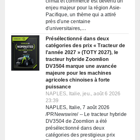
climat et commerce est devenu un
enjeu majeur pour la région Asie-
Pacifique, un thème qui a attiré
près d'une centaine
d'universitaires,…
Présélectionné dans deux
catégories des prix « Tracteur de
l'année 2027 » (TOTY 2027), le
tracteur hybride Zoomlion
DV3504 marque une avancée
majeure pour les machines
agricoles chinoises à forte
puissance
NAPLES, Italie, jeu., août 6 2026
23:39
NAPLES, Italie, 7 août 2026
/PRNewswire/ -- Le tracteur hybride
DV3504 de Zoomlion a été
présélectionné dans deux
catégories des prestigieux prix