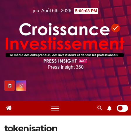
Skip
jeu. Août 6th, 2026
5:00:04 PM
to
content
Press Insight 360
tokenisation