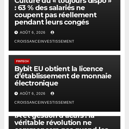
Culture du « toujours dispo »
: 63 % des salariés ne
coupent pas réellement
pendant leurs congés
AOÛT 6, 2026
CROISSANCEINVESTISSEMENT
FINTECH
Bybit EU obtient la licence
d’établissement de monnaie
électronique
AOÛT 6, 2026
CROISSANCEINVESTISSEMENT
IA
TECHNOLOGIE
IA et gestion d’actifs : la
véritable révolution ne