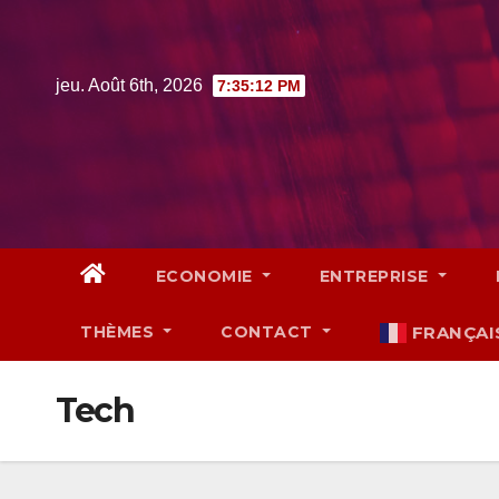
Skip
to
content
jeu. Août 6th, 2026
7:35:13 PM
ECONOMIE
ENTREPRISE
THÈMES
CONTACT
FRANÇAI
Tech