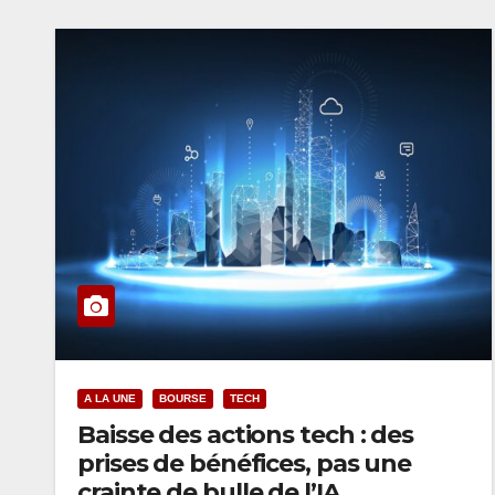
A LA UNE
BOURSE
TECH
Baisse des actions tech : des
prises de bénéfices, pas une
crainte de bulle de l’IA