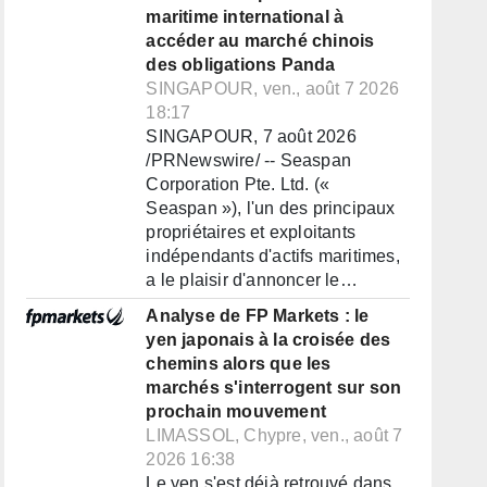
maritime international à
accéder au marché chinois
des obligations Panda
SINGAPOUR, ven., août 7 2026
18:17
SINGAPOUR, 7 août 2026
/PRNewswire/ -- Seaspan
Corporation Pte. Ltd. («
Seaspan »), l'un des principaux
propriétaires et exploitants
indépendants d'actifs maritimes,
a le plaisir d'annoncer le…
Analyse de FP Markets : le
yen japonais à la croisée des
chemins alors que les
marchés s'interrogent sur son
prochain mouvement
LIMASSOL, Chypre, ven., août 7
2026 16:38
Le yen s'est déjà retrouvé dans