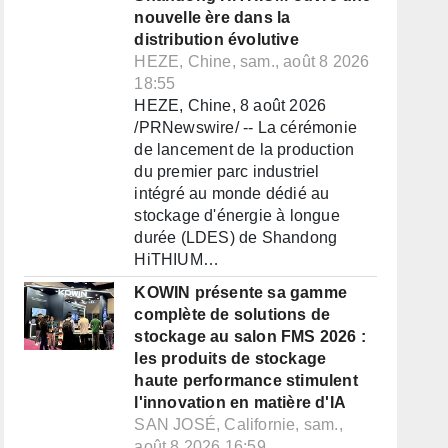
nouvelle ère dans la
distribution évolutive
HEZE, Chine, sam., août 8 2026
18:55
HEZE, Chine, 8 août 2026
/PRNewswire/ -- La cérémonie
de lancement de la production
du premier parc industriel
intégré au monde dédié au
stockage d'énergie à longue
durée (LDES) de Shandong
HiTHIUM…
KOWIN présente sa gamme
complète de solutions de
stockage au salon FMS 2026 :
les produits de stockage
haute performance stimulent
l'innovation en matière d'IA
SAN JOSÉ, Californie, sam.,
août 8 2026 16:59