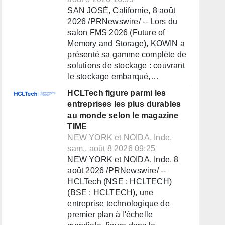
SAN JOSÉ, Californie, 8 août
2026 /PRNewswire/ -- Lors du
salon FMS 2026 (Future of
Memory and Storage), KOWIN a
présenté sa gamme complète de
solutions de stockage : couvrant
le stockage embarqué,…
HCLTech figure parmi les
entreprises les plus durables
au monde selon le magazine
TIME
NEW YORK et NOIDA, Inde,
sam., août 8 2026 09:25
NEW YORK et NOIDA, Inde, 8
août 2026 /PRNewswire/ --
HCLTech (NSE : HCLTECH)
(BSE : HCLTECH), une
entreprise technologique de
premier plan à l'échelle