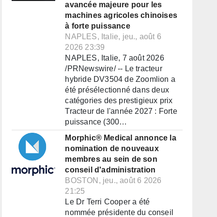
avancée majeure pour les
machines agricoles chinoises
à forte puissance
NAPLES, Italie, jeu., août 6
2026 23:39
NAPLES, Italie, 7 août 2026
/PRNewswire/ -- Le tracteur
hybride DV3504 de Zoomlion a
été présélectionné dans deux
catégories des prestigieux prix
Tracteur de l'année 2027 : Forte
puissance (300…
Morphic® Medical annonce la
nomination de nouveaux
membres au sein de son
conseil d'administration
BOSTON, jeu., août 6 2026
21:25
Le Dr Terri Cooper a été
nommée présidente du conseil