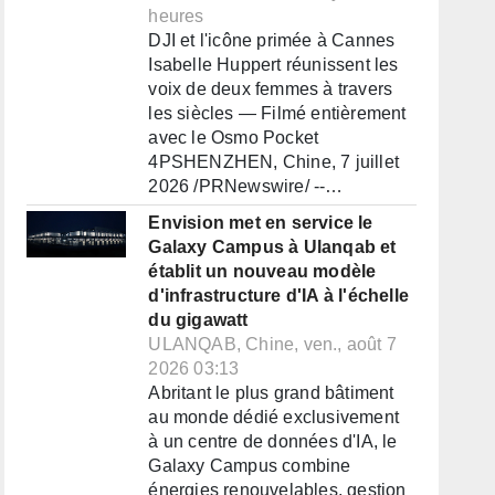
heures
DJI et l'icône primée à Cannes
Isabelle Huppert réunissent les
voix de deux femmes à travers
les siècles — Filmé entièrement
avec le Osmo Pocket
4PSHENZHEN, Chine, 7 juillet
2026 /PRNewswire/ --…
Envision met en service le
Galaxy Campus à Ulanqab et
établit un nouveau modèle
d'infrastructure d'IA à l'échelle
du gigawatt
ULANQAB, Chine, ven., août 7
2026 03:13
Abritant le plus grand bâtiment
au monde dédié exclusivement
à un centre de données d'IA, le
Galaxy Campus combine
énergies renouvelables, gestion