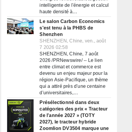
intelligente de l'énergie et calcul
haute densité à…
Le salon Carbon Economics
s'est tenu à la PHBS de
Shenzhen
SHENZHEN, Chine, ven., août
7 2026 02:58
SHENZHEN, Chine, 7 août
2026 /PRNewswire/ -- Le lien
entre climat et commerce est
devenu un enjeu majeur pour la
région Asie-Pacifique, un thème
qui a attiré près d'une centaine
d'universitaires,…
Présélectionné dans deux
catégories des prix « Tracteur
de l'année 2027 » (TOTY
2027), le tracteur hybride
Zoomlion DV3504 marque une