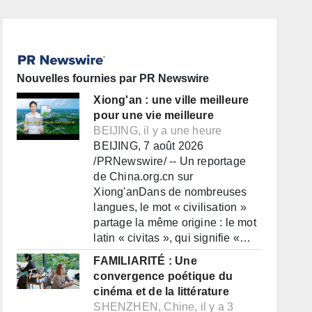
Nouvelles fournies par PR Newswire
Xiong'an : une ville meilleure
pour une vie meilleure
BEIJING, il y a une heure
BEIJING, 7 août 2026
/PRNewswire/ -- Un reportage
de China.org.cn sur
Xiong'anDans de nombreuses
langues, le mot « civilisation »
partage la même origine : le mot
latin « civitas », qui signifie «…
FAMILIARITÉ : Une
convergence poétique du
cinéma et de la littérature
SHENZHEN, Chine, il y a 3