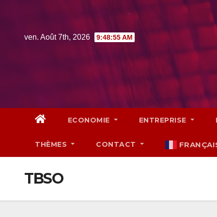
Skip
to
content
ven. Août 7th, 2026
9:48:56 AM
ECONOMIE
ENTREPRISE
THÈMES
CONTACT
FRANÇAI
TBSO