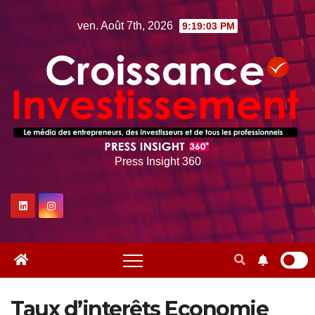
Skip
ven. Août 7th, 2026
9:19:04 PM
to
content
Press Insight 360
Taux d’interêts Economie