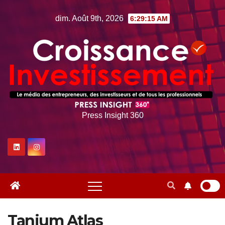
Skip
dim. Août 9th, 2026
6:29:16 AM
to
content
Press Insight 360
Tanium Atlas