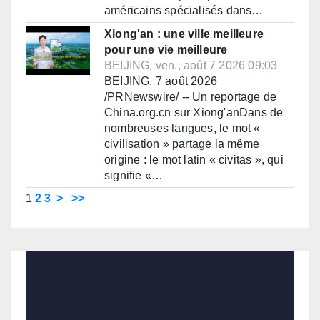
américains spécialisés dans…
Xiong'an : une ville meilleure
pour une vie meilleure
BEIJING, ven., août 7 2026 09:03
BEIJING, 7 août 2026
/PRNewswire/ -- Un reportage de
China.org.cn sur Xiong'anDans de
nombreuses langues, le mot «
civilisation » partage la même
origine : le mot latin « civitas », qui
signifie «…
1
2
3
>
>>