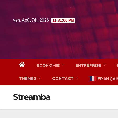
Skip
to
content
ven. Août 7th, 2026
11:31:01 PM
ECONOMIE
ENTREPRISE
THÈMES
CONTACT
FRANÇAI
Streamba