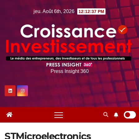
Skip
jeu. Août 6th, 2026
12:12:38 PM
to
content
Press Insight 360
STMicroelectronics