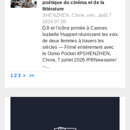
poétique du cinéma et de la
littérature
SHENZHEN, Chine, ven., août 7
2026 07:00
DJI et l'icône primée à Cannes
Isabelle Huppert réunissent les voix
de deux femmes à travers les
siècles — Filmé entièrement avec
le Osmo Pocket 4PSHENZHEN,
Chine, 7 juillet 2026 /PRNewswire/
--…
1
2
3
>
>>