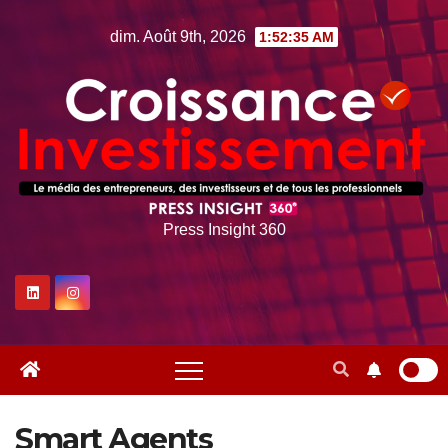
Skip
dim. Août 9th, 2026
1:52:35 AM
to
content
Press Insight 360
Smart Agents