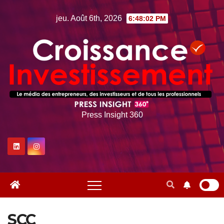
Skip
jeu. Août 6th, 2026
6:48:03 PM
to
content
Press Insight 360
SCC