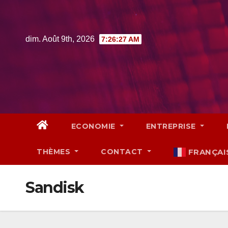
Skip
to
content
dim. Août 9th, 2026
7:26:28 AM
ECONOMIE
ENTREPRISE
THÈMES
CONTACT
FRANÇAI
Sandisk