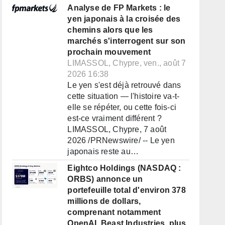
Analyse de FP Markets : le
yen japonais à la croisée des
chemins alors que les
marchés s'interrogent sur son
prochain mouvement
LIMASSOL, Chypre, ven., août 7
2026 16:38
Le yen s'est déjà retrouvé dans
cette situation — l'histoire va-t-
elle se répéter, ou cette fois-ci
est-ce vraiment différent ?
LIMASSOL, Chypre, 7 août
2026 /PRNewswire/ -- Le yen
japonais reste au…
Eightco Holdings (NASDAQ :
ORBS) annonce un
portefeuille total d'environ 378
millions de dollars,
comprenant notamment
OpenAI, Beast Industries, plus