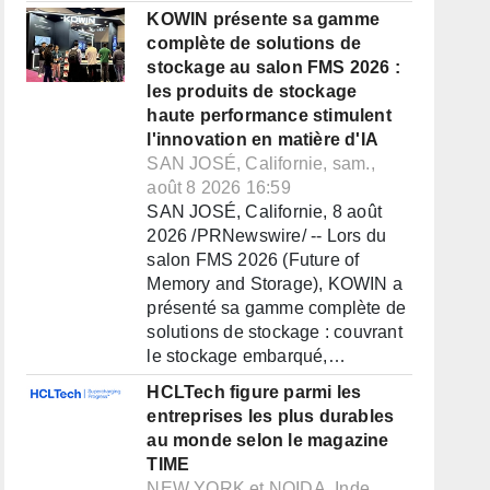
KOWIN présente sa gamme
complète de solutions de
stockage au salon FMS 2026 :
les produits de stockage
haute performance stimulent
l'innovation en matière d'IA
SAN JOSÉ, Californie, sam.,
août 8 2026 16:59
SAN JOSÉ, Californie, 8 août
2026 /PRNewswire/ -- Lors du
salon FMS 2026 (Future of
Memory and Storage), KOWIN a
présenté sa gamme complète de
solutions de stockage : couvrant
le stockage embarqué,…
HCLTech figure parmi les
entreprises les plus durables
au monde selon le magazine
TIME
NEW YORK et NOIDA, Inde,