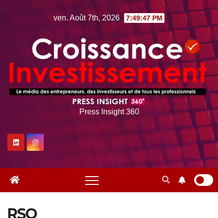
Skip
ven. Août 7th, 2026
7:49:48 PM
to
content
Press Insight 360
RSO