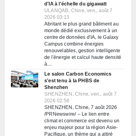
d'IA à l'échelle du gigawatt
ULANQAB, Chine, ven., août 7
2026 03:13
Abritant le plus grand bâtiment au
monde dédié exclusivement à un
centre de données d'IA, le Galaxy
Campus combine énergies
renouvelables, gestion intelligente
de l'énergie et calcul haute densité
à…
Le salon Carbon Economics
s'est tenu à la PHBS de
Shenzhen
SHENZHEN, Chine, ven., août 7
2026 02:58
SHENZHEN, Chine, 7 août 2026
/PRNewswire/ -- Le lien entre
climat et commerce est devenu un
enjeu majeur pour la région Asie-
Pacifique, un thème qui a attiré