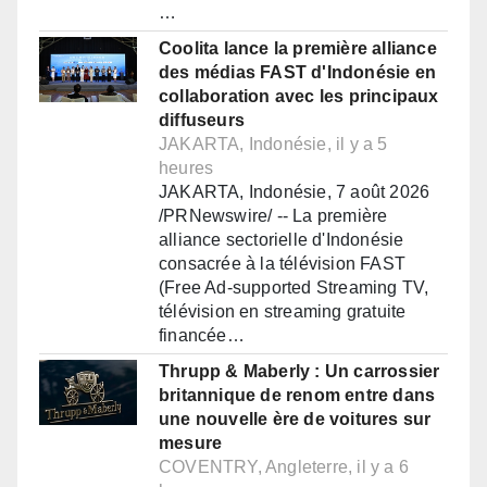
…
Coolita lance la première alliance
des médias FAST d'Indonésie en
collaboration avec les principaux
diffuseurs
JAKARTA, Indonésie, il y a 5
heures
JAKARTA, Indonésie, 7 août 2026
/PRNewswire/ -- La première
alliance sectorielle d'Indonésie
consacrée à la télévision FAST
(Free Ad-supported Streaming TV,
télévision en streaming gratuite
financée…
Thrupp & Maberly : Un carrossier
britannique de renom entre dans
une nouvelle ère de voitures sur
mesure
COVENTRY, Angleterre, il y a 6