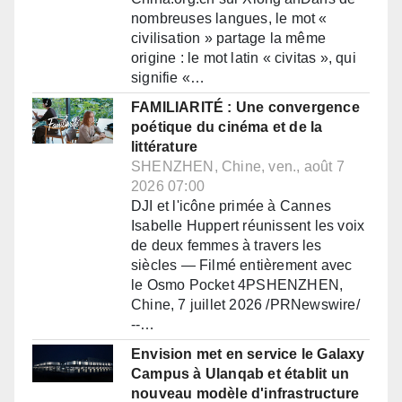
nombreuses langues, le mot «
civilisation » partage la même
origine : le mot latin « civitas », qui
signifie «…
FAMILIARITÉ : Une convergence
poétique du cinéma et de la
littérature
SHENZHEN, Chine, ven., août 7
2026 07:00
DJI et l'icône primée à Cannes
Isabelle Huppert réunissent les voix
de deux femmes à travers les
siècles — Filmé entièrement avec
le Osmo Pocket 4PSHENZHEN,
Chine, 7 juillet 2026 /PRNewswire/
--…
Envision met en service le Galaxy
Campus à Ulanqab et établit un
nouveau modèle d'infrastructure