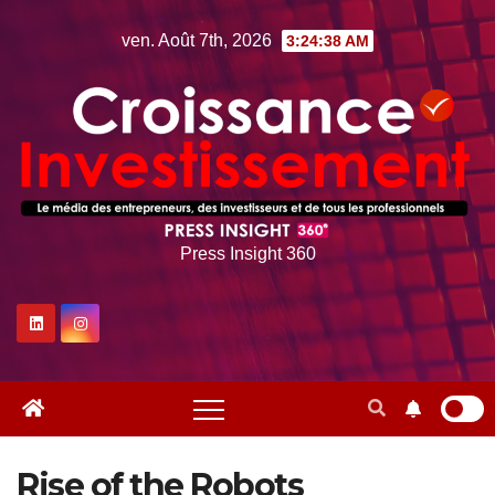
Skip
ven. Août 7th, 2026
3:24:38 AM
to
content
Press Insight 360
Rise of the Robots