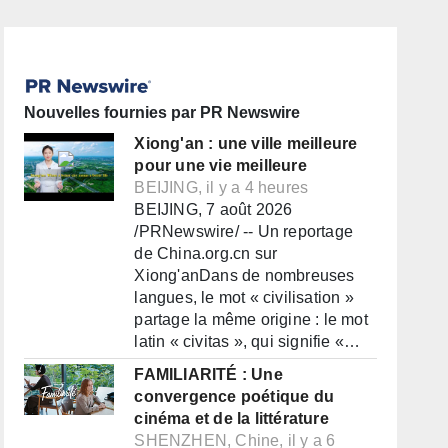
Nouvelles fournies par PR Newswire
Xiong'an : une ville meilleure
pour une vie meilleure
BEIJING, il y a 4 heures
BEIJING, 7 août 2026
/PRNewswire/ -- Un reportage
de China.org.cn sur
Xiong'anDans de nombreuses
langues, le mot « civilisation »
partage la même origine : le mot
latin « civitas », qui signifie «…
FAMILIARITÉ : Une
convergence poétique du
cinéma et de la littérature
SHENZHEN, Chine, il y a 6