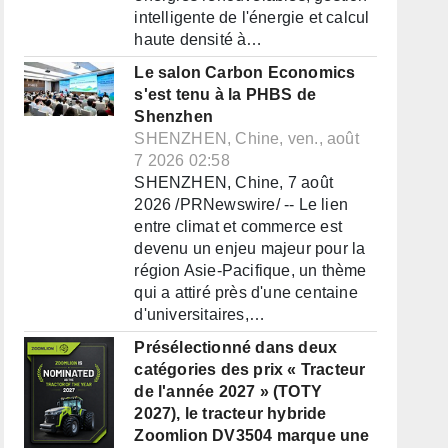
intelligente de l'énergie et calcul
haute densité à…
Le salon Carbon Economics
s'est tenu à la PHBS de
Shenzhen
SHENZHEN, Chine, ven., août
7 2026 02:58
SHENZHEN, Chine, 7 août
2026 /PRNewswire/ -- Le lien
entre climat et commerce est
devenu un enjeu majeur pour la
région Asie-Pacifique, un thème
qui a attiré près d'une centaine
d'universitaires,…
Présélectionné dans deux
catégories des prix « Tracteur
de l'année 2027 » (TOTY
2027), le tracteur hybride
Zoomlion DV3504 marque une