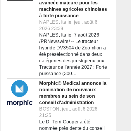
avancée majeure pour les
machines agricoles chinoises
à forte puissance
NAPLES, Italie, jeu., août 6
2026 23:39
NAPLES, Italie, 7 août 2026
/PRNewswire/ -- Le tracteur
hybride DV3504 de Zoomlion a
été présélectionné dans deux
catégories des prestigieux prix
Tracteur de l'année 2027 : Forte
puissance (300…
Morphic® Medical annonce la
nomination de nouveaux
membres au sein de son
conseil d'administration
BOSTON, jeu., août 6 2026
21:25
Le Dr Terri Cooper a été
nommée présidente du conseil