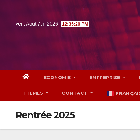
Skip
to
content
ven. Août 7th, 2026
12:35:20 PM
ECONOMIE
ENTREPRISE
THÈMES
CONTACT
FRANÇAI
Rentrée 2025