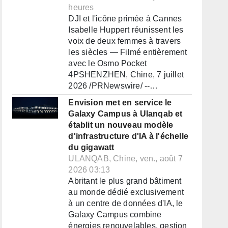
heures
DJI et l'icône primée à Cannes
Isabelle Huppert réunissent les
voix de deux femmes à travers
les siècles — Filmé entièrement
avec le Osmo Pocket
4PSHENZHEN, Chine, 7 juillet
2026 /PRNewswire/ --…
Envision met en service le
Galaxy Campus à Ulanqab et
établit un nouveau modèle
d'infrastructure d'IA à l'échelle
du gigawatt
ULANQAB, Chine, ven., août 7
2026 03:13
Abritant le plus grand bâtiment
au monde dédié exclusivement
à un centre de données d'IA, le
Galaxy Campus combine
énergies renouvelables, gestion