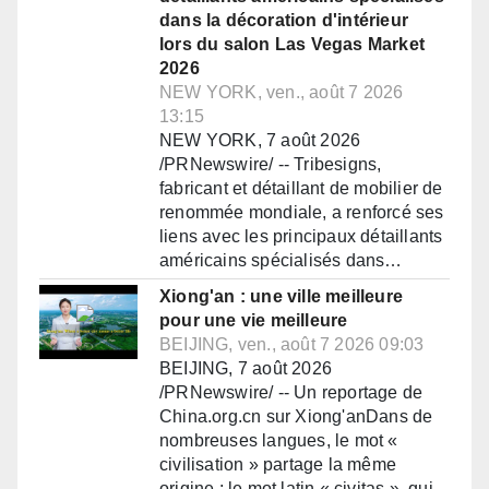
dans la décoration d'intérieur
lors du salon Las Vegas Market
2026
NEW YORK, ven., août 7 2026
13:15
NEW YORK, 7 août 2026
/PRNewswire/ -- Tribesigns,
fabricant et détaillant de mobilier de
renommée mondiale, a renforcé ses
liens avec les principaux détaillants
américains spécialisés dans…
Xiong'an : une ville meilleure
pour une vie meilleure
BEIJING, ven., août 7 2026 09:03
BEIJING, 7 août 2026
/PRNewswire/ -- Un reportage de
China.org.cn sur Xiong'anDans de
nombreuses langues, le mot «
civilisation » partage la même
origine : le mot latin « civitas », qui