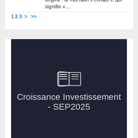
signifie «…
1
2
3
>
>>