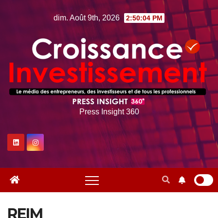
Skip
dim. Août 9th, 2026
2:50:05 PM
to
content
Press Insight 360
REIM