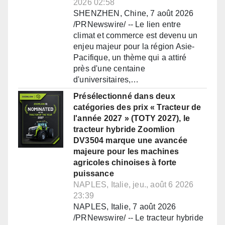
2026 02:58
SHENZHEN, Chine, 7 août 2026
/PRNewswire/ -- Le lien entre
climat et commerce est devenu un
enjeu majeur pour la région Asie-
Pacifique, un thème qui a attiré
près d'une centaine
d'universitaires,…
Présélectionné dans deux
catégories des prix « Tracteur de
l'année 2027 » (TOTY 2027), le
tracteur hybride Zoomlion
DV3504 marque une avancée
majeure pour les machines
agricoles chinoises à forte
puissance
NAPLES, Italie, jeu., août 6 2026
23:39
NAPLES, Italie, 7 août 2026
/PRNewswire/ -- Le tracteur hybride