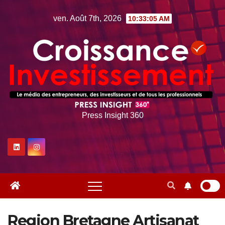
Skip
ven. Août 7th, 2026
10:33:06 AM
to
content
Press Insight 360
Region Bretagne Artisanat