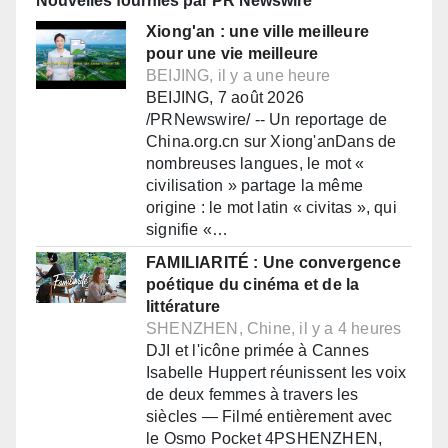
Nouvelles fournies par PR Newswire
Xiong'an : une ville meilleure
pour une vie meilleure
BEIJING, il y a une heure
BEIJING, 7 août 2026
/PRNewswire/ -- Un reportage de
China.org.cn sur Xiong'anDans de
nombreuses langues, le mot «
civilisation » partage la même
origine : le mot latin « civitas », qui
signifie «…
FAMILIARITÉ : Une convergence
poétique du cinéma et de la
littérature
SHENZHEN, Chine, il y a 4 heures
DJI et l'icône primée à Cannes
Isabelle Huppert réunissent les voix
de deux femmes à travers les
siècles — Filmé entièrement avec
le Osmo Pocket 4PSHENZHEN,