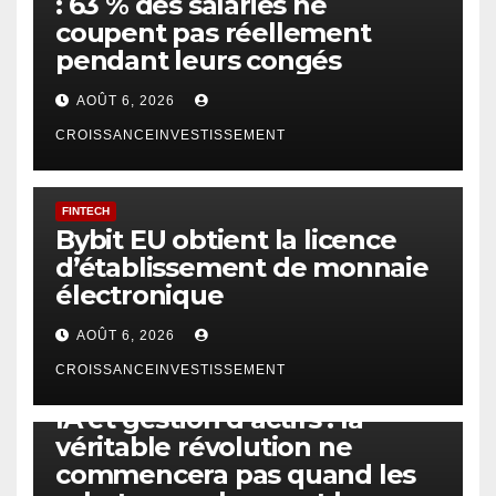
: 63 % des salariés ne
coupent pas réellement
pendant leurs congés
AOÛT 6, 2026
CROISSANCEINVESTISSEMENT
FINTECH
Bybit EU obtient la licence
d’établissement de monnaie
électronique
AOÛT 6, 2026
CROISSANCEINVESTISSEMENT
IA
TECHNOLOGIE
IA et gestion d’actifs : la
véritable révolution ne
commencera pas quand les