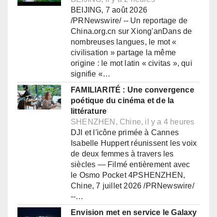
BEIJING, 7 août 2026
/PRNewswire/ -- Un reportage de
China.org.cn sur Xiong'anDans de
nombreuses langues, le mot «
civilisation » partage la même
origine : le mot latin « civitas », qui
signifie «…
FAMILIARITÉ : Une convergence
poétique du cinéma et de la
littérature
SHENZHEN, Chine, il y a 4 heures
DJI et l'icône primée à Cannes
Isabelle Huppert réunissent les voix
de deux femmes à travers les
siècles — Filmé entièrement avec
le Osmo Pocket 4PSHENZHEN,
Chine, 7 juillet 2026 /PRNewswire/
--…
Envision met en service le Galaxy