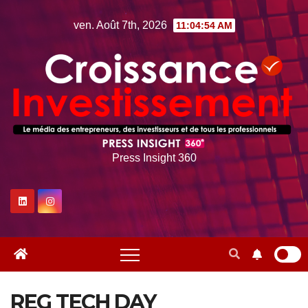
Skip
ven. Août 7th, 2026
11:04:55 AM
to
content
Press Insight 360
REG TECH DAY