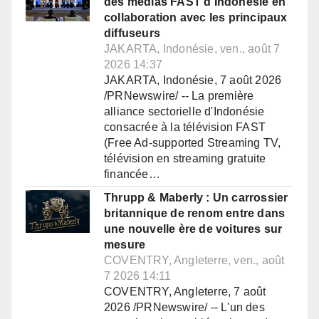
des médias FAST d'Indonésie en
collaboration avec les principaux
diffuseurs
JAKARTA, Indonésie, ven., août 7
2026 14:37
JAKARTA, Indonésie, 7 août 2026
/PRNewswire/ -- La première
alliance sectorielle d'Indonésie
consacrée à la télévision FAST
(Free Ad-supported Streaming TV,
télévision en streaming gratuite
financée…
Thrupp & Maberly : Un carrossier
britannique de renom entre dans
une nouvelle ère de voitures sur
mesure
COVENTRY, Angleterre, ven., août
7 2026 14:11
COVENTRY, Angleterre, 7 août
2026 /PRNewswire/ -- L'un des