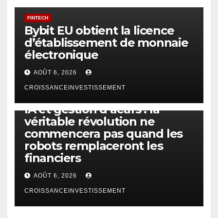
FINTECH
Bybit EU obtient la licence
d’établissement de monnaie
électronique
AOÛT 6, 2026
CROISSANCEINVESTISSEMENT
IA
TECHNOLOGIE
IA et gestion d’actifs : la
véritable révolution ne
commencera pas quand les
robots remplaceront les
financiers
AOÛT 6, 2026
CROISSANCEINVESTISSEMENT