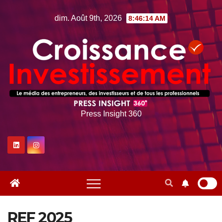
Skip
dim. Août 9th, 2026
8:46:15 AM
to
content
Press Insight 360
REF 2025