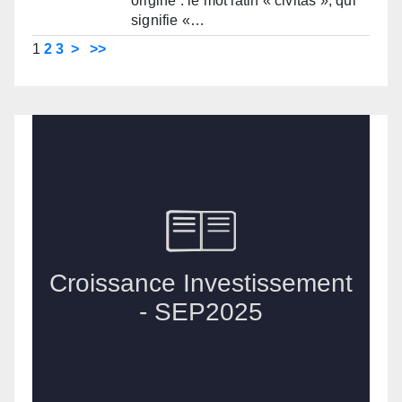
origine : le mot latin « civitas », qui
signifie «…
1
2
3
>
>>