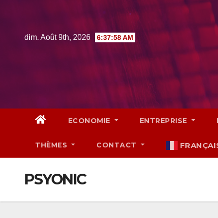
Skip
to
content
dim. Août 9th, 2026
6:37:59 AM
ECONOMIE
ENTREPRISE
THÈMES
CONTACT
FRANÇAI
PSYONIC