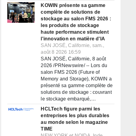
KOWIN présente sa gamme
complète de solutions de
stockage au salon FMS 2026 :
les produits de stockage
haute performance stimulent
l'innovation en matière d'IA
SAN JOSÉ, Californie, sam.,
août 8 2026 16:59
SAN JOSÉ, Californie, 8 août
2026 /PRNewswire/ -- Lors du
salon FMS 2026 (Future of
Memory and Storage), KOWIN a
présenté sa gamme complète de
solutions de stockage : couvrant
le stockage embarqué,…
HCLTech figure parmi les
entreprises les plus durables
au monde selon le magazine
TIME
NEW YORK et NOIDA, Inde,