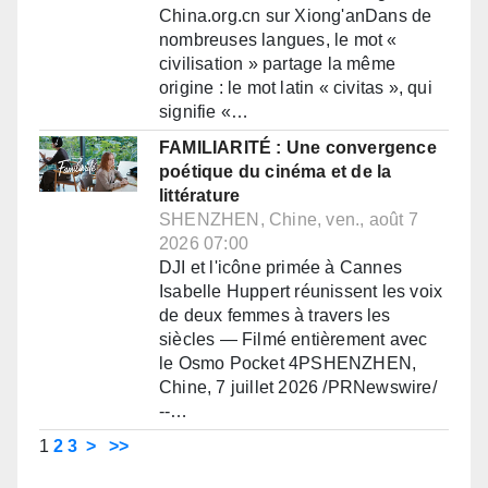
China.org.cn sur Xiong'anDans de
nombreuses langues, le mot «
civilisation » partage la même
origine : le mot latin « civitas », qui
signifie «…
FAMILIARITÉ : Une convergence
poétique du cinéma et de la
littérature
SHENZHEN, Chine, ven., août 7
2026 07:00
DJI et l'icône primée à Cannes
Isabelle Huppert réunissent les voix
de deux femmes à travers les
siècles — Filmé entièrement avec
le Osmo Pocket 4PSHENZHEN,
Chine, 7 juillet 2026 /PRNewswire/
--…
1
2
3
>
>>