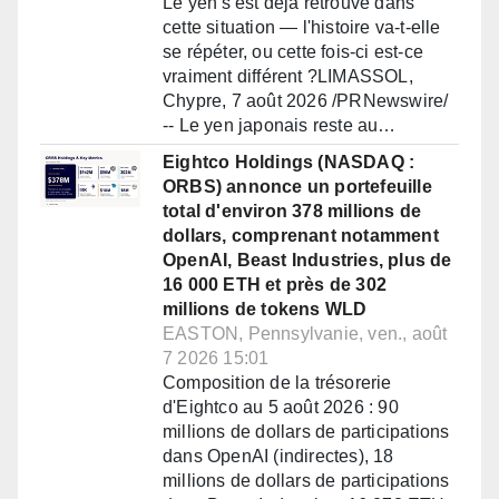
Le yen s'est déjà retrouvé dans
cette situation — l'histoire va-t-elle
se répéter, ou cette fois-ci est-ce
vraiment différent ?LIMASSOL,
Chypre, 7 août 2026 /PRNewswire/
-- Le yen japonais reste au…
Eightco Holdings (NASDAQ :
ORBS) annonce un portefeuille
total d'environ 378 millions de
dollars, comprenant notamment
OpenAI, Beast Industries, plus de
16 000 ETH et près de 302
millions de tokens WLD
EASTON, Pennsylvanie, ven., août
7 2026 15:01
Composition de la trésorerie
d'Eightco au 5 août 2026 : 90
millions de dollars de participations
dans OpenAI (indirectes), 18
millions de dollars de participations