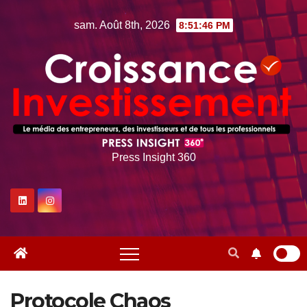
Skip
sam. Août 8th, 2026
8:51:47 PM
to
content
Press Insight 360
Protocole Chaos