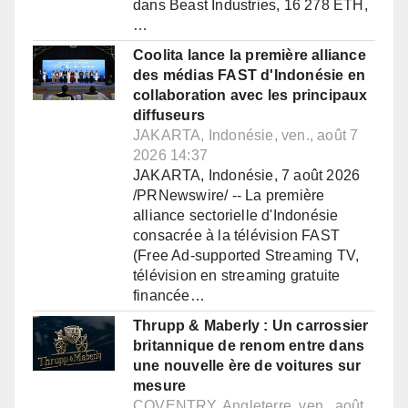
dans Beast Industries, 16 278 ETH,
…
Coolita lance la première alliance
des médias FAST d'Indonésie en
collaboration avec les principaux
diffuseurs
JAKARTA, Indonésie, ven., août 7
2026 14:37
JAKARTA, Indonésie, 7 août 2026
/PRNewswire/ -- La première
alliance sectorielle d'Indonésie
consacrée à la télévision FAST
(Free Ad-supported Streaming TV,
télévision en streaming gratuite
financée…
Thrupp & Maberly : Un carrossier
britannique de renom entre dans
une nouvelle ère de voitures sur
mesure
COVENTRY, Angleterre, ven., août