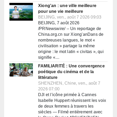
Xiong'an : une ville meilleure
pour une vie meilleure
BEIJING, ven., août 7 2026 09:03
BEIJING, 7 août 2026
/PRNewswire/ -- Un reportage de
China.org.cn sur Xiong'anDans de
nombreuses langues, le mot «
civilisation » partage la même
origine : le mot latin « civitas », qui
signifie «…
FAMILIARITÉ : Une convergence
poétique du cinéma et de la
littérature
SHENZHEN, Chine, ven., août 7
2026 07:00
DJI et l'icône primée à Cannes
Isabelle Huppert réunissent les voix
de deux femmes à travers les
siècles — Filmé entièrement avec