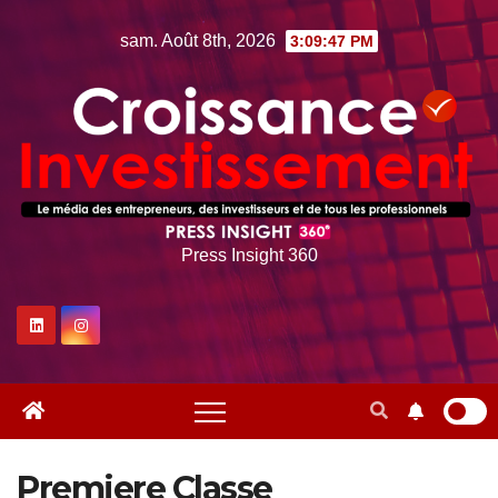
Skip
sam. Août 8th, 2026
3:09:47 PM
to
content
Press Insight 360
Premiere Classe