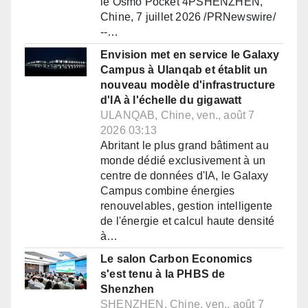
le Osmo Pocket 4PSHENZHEN,
Chine, 7 juillet 2026 /PRNewswire/
--…
Envision met en service le Galaxy
Campus à Ulanqab et établit un
nouveau modèle d'infrastructure
d'IA à l'échelle du gigawatt
ULANQAB, Chine, ven., août 7
2026 03:13
Abritant le plus grand bâtiment au
monde dédié exclusivement à un
centre de données d'IA, le Galaxy
Campus combine énergies
renouvelables, gestion intelligente
de l'énergie et calcul haute densité
à…
Le salon Carbon Economics
s'est tenu à la PHBS de
Shenzhen
SHENZHEN, Chine, ven., août 7