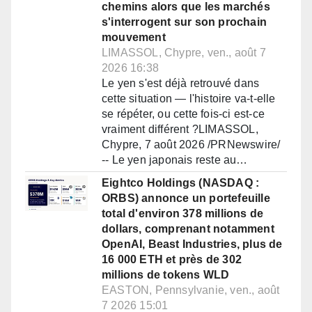
chemins alors que les marchés
s'interrogent sur son prochain
mouvement
LIMASSOL, Chypre, ven., août 7
2026 16:38
Le yen s'est déjà retrouvé dans
cette situation — l'histoire va-t-elle
se répéter, ou cette fois-ci est-ce
vraiment différent ?LIMASSOL,
Chypre, 7 août 2026 /PRNewswire/
-- Le yen japonais reste au…
Eightco Holdings (NASDAQ :
ORBS) annonce un portefeuille
total d'environ 378 millions de
dollars, comprenant notamment
OpenAI, Beast Industries, plus de
16 000 ETH et près de 302
millions de tokens WLD
EASTON, Pennsylvanie, ven., août
7 2026 15:01