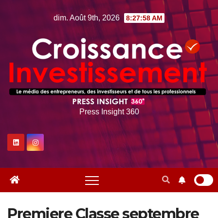
Skip
dim. Août 9th, 2026
8:27:59 AM
to
content
Press Insight 360
Premiere Classe septembre