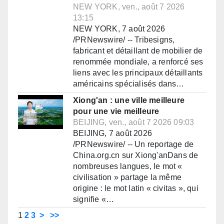
NEW YORK, ven., août 7 2026
13:15
NEW YORK, 7 août 2026
/PRNewswire/ -- Tribesigns,
fabricant et détaillant de mobilier de
renommée mondiale, a renforcé ses
liens avec les principaux détaillants
américains spécialisés dans…
Xiong'an : une ville meilleure
pour une vie meilleure
BEIJING, ven., août 7 2026 09:03
BEIJING, 7 août 2026
/PRNewswire/ -- Un reportage de
China.org.cn sur Xiong'anDans de
nombreuses langues, le mot «
civilisation » partage la même
origine : le mot latin « civitas », qui
signifie «…
1
2
3
>
>>