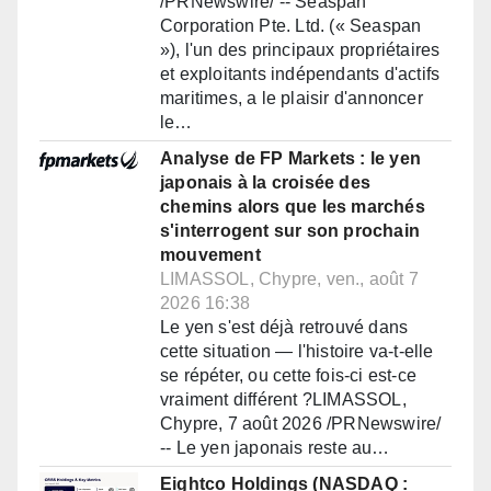
/PRNewswire/ -- Seaspan
Corporation Pte. Ltd. (« Seaspan
»), l'un des principaux propriétaires
et exploitants indépendants d'actifs
maritimes, a le plaisir d'annoncer
le…
Analyse de FP Markets : le yen
japonais à la croisée des
chemins alors que les marchés
s'interrogent sur son prochain
mouvement
LIMASSOL, Chypre, ven., août 7
2026 16:38
Le yen s'est déjà retrouvé dans
cette situation — l'histoire va-t-elle
se répéter, ou cette fois-ci est-ce
vraiment différent ?LIMASSOL,
Chypre, 7 août 2026 /PRNewswire/
-- Le yen japonais reste au…
Eightco Holdings (NASDAQ :