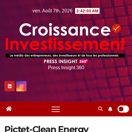
Skip
ven. Août 7th, 2026
3:42:04 AM
to
content
Press Insight 360
Pictet-Clean Energy