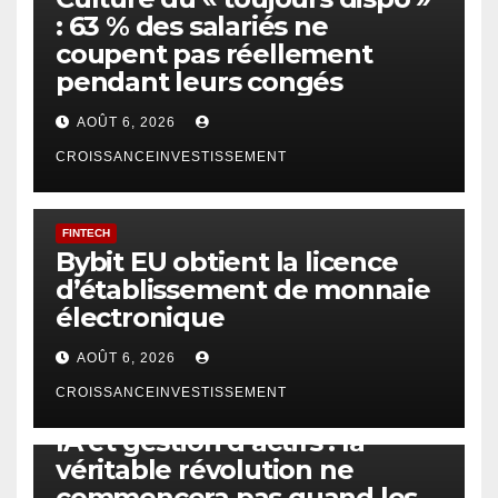
: 63 % des salariés ne
coupent pas réellement
pendant leurs congés
AOÛT 6, 2026
CROISSANCEINVESTISSEMENT
FINTECH
Bybit EU obtient la licence
d’établissement de monnaie
électronique
AOÛT 6, 2026
CROISSANCEINVESTISSEMENT
IA
TECHNOLOGIE
IA et gestion d’actifs : la
véritable révolution ne
commencera pas quand les