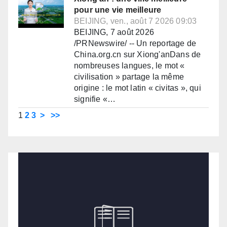
pour une vie meilleure
BEIJING, ven., août 7 2026 09:03
BEIJING, 7 août 2026
/PRNewswire/ -- Un reportage de
China.org.cn sur Xiong'anDans de
nombreuses langues, le mot «
civilisation » partage la même
origine : le mot latin « civitas », qui
signifie «…
1
2
3
>
>>