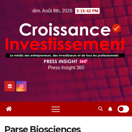
Skip
dim. Août 9th, 2026
3:15:43 PM
to
content
Press Insight 360
Parse Biosciences