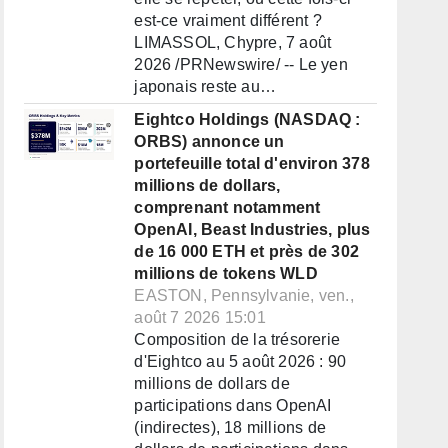
est-ce vraiment différent ?
LIMASSOL, Chypre, 7 août
2026 /PRNewswire/ -- Le yen
japonais reste au…
Eightco Holdings (NASDAQ :
ORBS) annonce un
portefeuille total d'environ 378
millions de dollars,
comprenant notamment
OpenAI, Beast Industries, plus
de 16 000 ETH et près de 302
millions de tokens WLD
EASTON, Pennsylvanie, ven.,
août 7 2026 15:01
Composition de la trésorerie
d'Eightco au 5 août 2026 : 90
millions de dollars de
participations dans OpenAI
(indirectes), 18 millions de