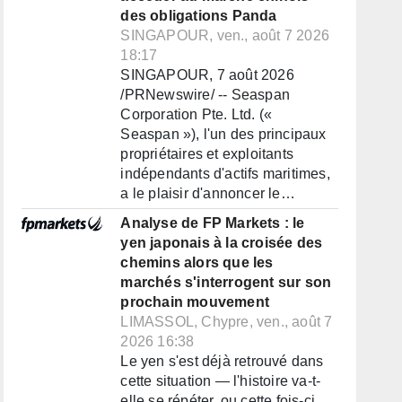
des obligations Panda
SINGAPOUR, ven., août 7 2026
18:17
SINGAPOUR, 7 août 2026
/PRNewswire/ -- Seaspan
Corporation Pte. Ltd. («
Seaspan »), l'un des principaux
propriétaires et exploitants
indépendants d'actifs maritimes,
a le plaisir d'annoncer le…
Analyse de FP Markets : le
yen japonais à la croisée des
chemins alors que les
marchés s'interrogent sur son
prochain mouvement
LIMASSOL, Chypre, ven., août 7
2026 16:38
Le yen s'est déjà retrouvé dans
cette situation — l'histoire va-t-
elle se répéter, ou cette fois-ci