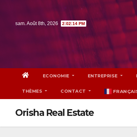
Skip
to
content
sam. Août 8th, 2026
2:02:15 PM
ECONOMIE
ENTREPRISE
THÈMES
CONTACT
FRANÇAI
Orisha Real Estate