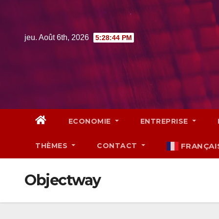
Skip
to
content
jeu. Août 6th, 2026
5:28:45 PM
ECONOMIE
ENTREPRISE
THÈMES
CONTACT
FRANÇAI
Objectway