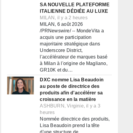
SA NOUVELLE PLATEFORME
ITALIENNE DÉDIÉE AU LUXE
MILAN, il y a 2 heures
MILAN, 6 août 2026
/PRNewswire/ -- MondeVita a
acquis une participation
majoritaire stratégique dans
Underscore District,
l'accélérateur de marques basé
à Milan à l'origine de Magliano,
GR10K et du…
DXC nomme Lisa Beaudoin
au poste de directrice des
produits afin d'accélérer sa
croissance en la matière
ASHBURN, Virginie, il y a 3
heures
Nommée directrice des produits,
Lisa Beaudoin prend la tête
d'une structure de