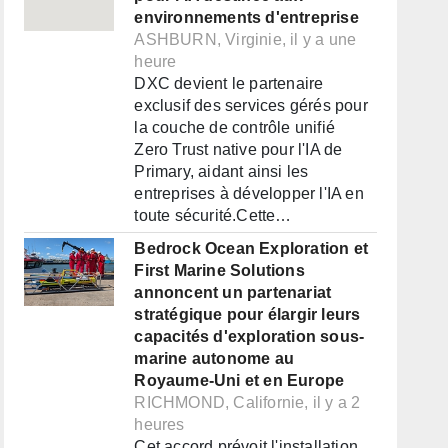
environnements d'entreprise
ASHBURN, Virginie, il y a une
heure
DXC devient le partenaire
exclusif des services gérés pour
la couche de contrôle unifié
Zero Trust native pour l'IA de
Primary, aidant ainsi les
entreprises à développer l'IA en
toute sécurité.Cette…
Bedrock Ocean Exploration et
First Marine Solutions
annoncent un partenariat
stratégique pour élargir leurs
capacités d'exploration sous-
marine autonome au
Royaume-Uni et en Europe
RICHMOND, Californie, il y a 2
heures
Cet accord prévoit l'installation