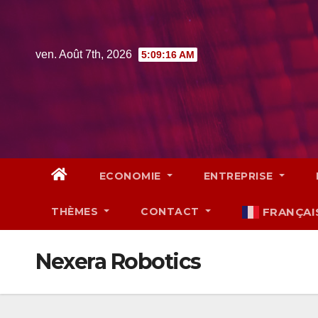
Skip
to
content
ven. Août 7th, 2026
5:09:18 AM
ECONOMIE
ENTREPRISE
THÈMES
CONTACT
FRANÇAI
Nexera Robotics