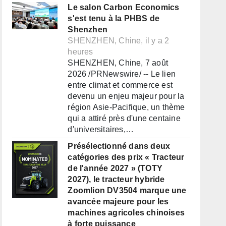
Le salon Carbon Economics
s'est tenu à la PHBS de
Shenzhen
SHENZHEN, Chine, il y a 2
heures
SHENZHEN, Chine, 7 août
2026 /PRNewswire/ -- Le lien
entre climat et commerce est
devenu un enjeu majeur pour la
région Asie-Pacifique, un thème
qui a attiré près d'une centaine
d'universitaires,…
Présélectionné dans deux
catégories des prix « Tracteur
de l'année 2027 » (TOTY
2027), le tracteur hybride
Zoomlion DV3504 marque une
avancée majeure pour les
machines agricoles chinoises
à forte puissance