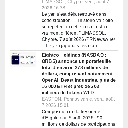
LIMASSOL, Chypre, ven., août 7
2026 16:38
Le yen s'est déjà retrouvé dans
cette situation — l'histoire va-t-elle
se répéter, ou cette fois-ci est-ce
vraiment différent ?LIMASSOL,
Chypre, 7 août 2026 /PRNewswire/
-- Le yen japonais reste au…
Eightco Holdings (NASDAQ :
ORBS) annonce un portefeuille
total d'environ 378 millions de
dollars, comprenant notamment
OpenAI, Beast Industries, plus de
16 000 ETH et près de 302
millions de tokens WLD
EASTON, Pennsylvanie, ven., août
7 2026 15:01
Composition de la trésorerie
d'Eightco au 5 août 2026 : 90
millions de dollars de participations