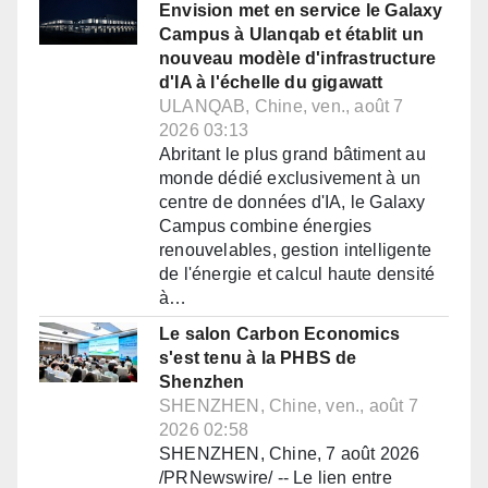
Envision met en service le Galaxy
Campus à Ulanqab et établit un
nouveau modèle d'infrastructure
d'IA à l'échelle du gigawatt
ULANQAB, Chine, ven., août 7
2026 03:13
Abritant le plus grand bâtiment au
monde dédié exclusivement à un
centre de données d'IA, le Galaxy
Campus combine énergies
renouvelables, gestion intelligente
de l'énergie et calcul haute densité
à…
Le salon Carbon Economics
s'est tenu à la PHBS de
Shenzhen
SHENZHEN, Chine, ven., août 7
2026 02:58
SHENZHEN, Chine, 7 août 2026
/PRNewswire/ -- Le lien entre