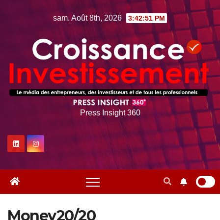
Skip
sam. Août 8th, 2026
3:42:51 PM
to
content
Press Insight 360
Money20/20