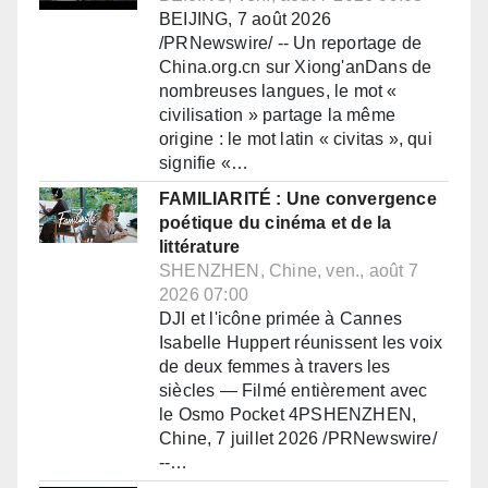
BEIJING, 7 août 2026
/PRNewswire/ -- Un reportage de
China.org.cn sur Xiong'anDans de
nombreuses langues, le mot «
civilisation » partage la même
origine : le mot latin « civitas », qui
signifie «…
FAMILIARITÉ : Une convergence
poétique du cinéma et de la
littérature
SHENZHEN, Chine, ven., août 7
2026 07:00
DJI et l'icône primée à Cannes
Isabelle Huppert réunissent les voix
de deux femmes à travers les
siècles — Filmé entièrement avec
le Osmo Pocket 4PSHENZHEN,
Chine, 7 juillet 2026 /PRNewswire/
--…