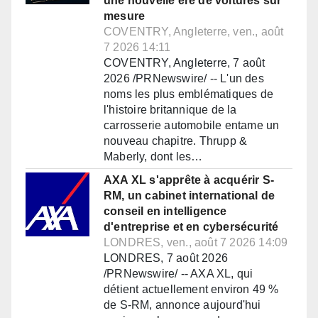
une nouvelle ère de voitures sur
mesure
COVENTRY, Angleterre, ven., août
7 2026 14:11
COVENTRY, Angleterre, 7 août
2026 /PRNewswire/ -- L'un des
noms les plus emblématiques de
l'histoire britannique de la
carrosserie automobile entame un
nouveau chapitre. Thrupp &
Maberly, dont les…
AXA XL s'apprête à acquérir S-
RM, un cabinet international de
conseil en intelligence
d'entreprise et en cybersécurité
LONDRES, ven., août 7 2026 14:09
LONDRES, 7 août 2026
/PRNewswire/ -- AXA XL, qui
détient actuellement environ 49 %
de S-RM, annonce aujourd'hui