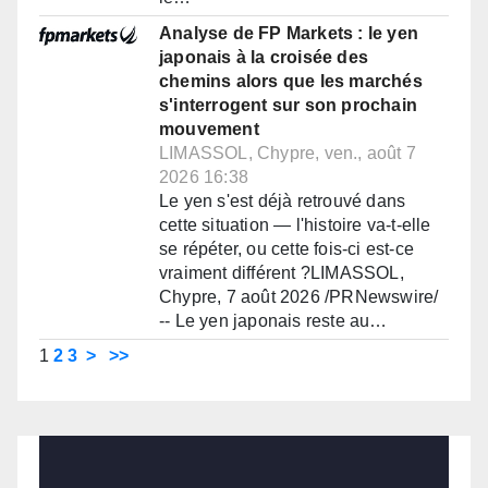
Analyse de FP Markets : le yen
japonais à la croisée des
chemins alors que les marchés
s'interrogent sur son prochain
mouvement
LIMASSOL, Chypre, ven., août 7
2026 16:38
Le yen s'est déjà retrouvé dans
cette situation — l'histoire va-t-elle
se répéter, ou cette fois-ci est-ce
vraiment différent ?LIMASSOL,
Chypre, 7 août 2026 /PRNewswire/
-- Le yen japonais reste au…
1
2
3
>
>>