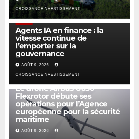
CROISSANCEINVESTISSEMENT
FINTECH
Agents IA en finance : la
vitesse continue de
l’emporter sur la
gouvernance
AOÛT 9, 2026
CROISSANCEINVESTISSEMENT
DRONE
Le drone Airbus U030
Flexrotor débute ses
opérations pour l’Agence
européenne pour la sécurité
maritime
AOÛT 9, 2026