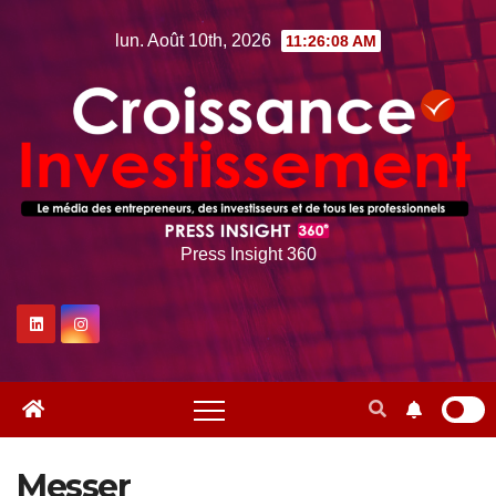
Skip
lun. Août 10th, 2026
11:26:09 AM
to
content
Press Insight 360
Messer