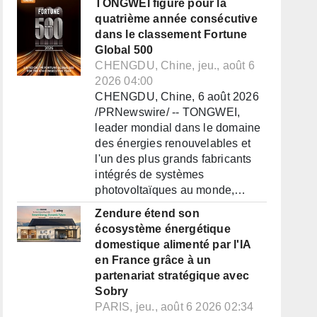
TONGWEI figure pour la
quatrième année consécutive
dans le classement Fortune
Global 500
CHENGDU, Chine, jeu., août 6
2026 04:00
CHENGDU, Chine, 6 août 2026
/PRNewswire/ -- TONGWEI,
leader mondial dans le domaine
des énergies renouvelables et
l'un des plus grands fabricants
intégrés de systèmes
photovoltaïques au monde,…
Zendure étend son
écosystème énergétique
domestique alimenté par l'IA
en France grâce à un
partenariat stratégique avec
Sobry
PARIS, jeu., août 6 2026 02:34