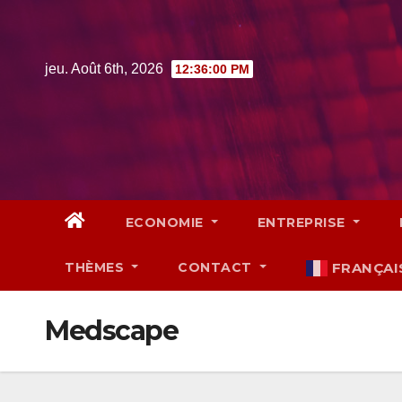
Skip
to
content
jeu. Août 6th, 2026
12:36:01 PM
ECONOMIE
ENTREPRISE
THÈMES
CONTACT
FRANÇAI
Medscape