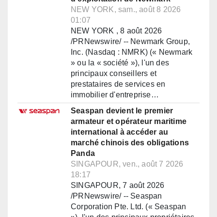
NEW YORK, sam., août 8 2026
01:07
NEW YORK , 8 août 2026
/PRNewswire/ -- Newmark Group,
Inc. (Nasdaq : NMRK) (« Newmark
» ou la « société »), l'un des
principaux conseillers et
prestataires de services en
immobilier d'entreprise…
Seaspan devient le premier
armateur et opérateur maritime
international à accéder au
marché chinois des obligations
Panda
SINGAPOUR, ven., août 7 2026
18:17
SINGAPOUR, 7 août 2026
/PRNewswire/ -- Seaspan
Corporation Pte. Ltd. (« Seaspan