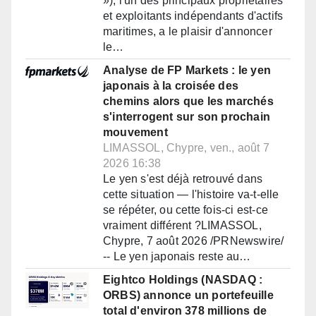
»), l'un des principaux propriétaires
et exploitants indépendants d'actifs
maritimes, a le plaisir d'annoncer
le…
Analyse de FP Markets : le yen
japonais à la croisée des
chemins alors que les marchés
s'interrogent sur son prochain
mouvement
LIMASSOL, Chypre, ven., août 7
2026 16:38
Le yen s'est déjà retrouvé dans
cette situation — l'histoire va-t-elle
se répéter, ou cette fois-ci est-ce
vraiment différent ?LIMASSOL,
Chypre, 7 août 2026 /PRNewswire/
-- Le yen japonais reste au…
Eightco Holdings (NASDAQ :
ORBS) annonce un portefeuille
total d'environ 378 millions de