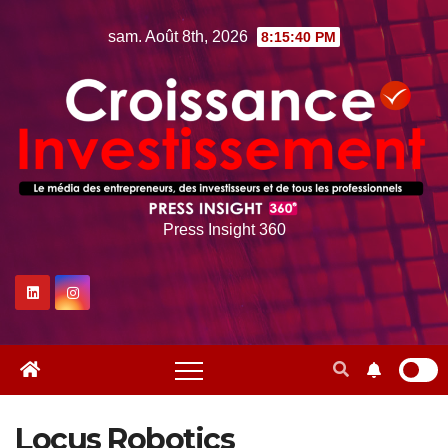
Skip
sam. Août 8th, 2026
8:15:40 PM
to
content
Press Insight 360
Locus Robotics