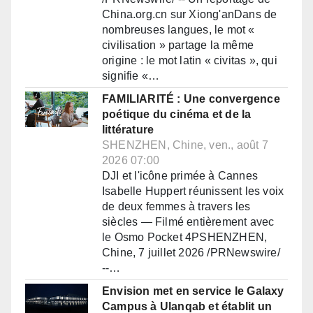
China.org.cn sur Xiong'anDans de
nombreuses langues, le mot «
civilisation » partage la même
origine : le mot latin « civitas », qui
signifie «…
FAMILIARITÉ : Une convergence
poétique du cinéma et de la
littérature
SHENZHEN, Chine, ven., août 7
2026 07:00
DJI et l'icône primée à Cannes
Isabelle Huppert réunissent les voix
de deux femmes à travers les
siècles — Filmé entièrement avec
le Osmo Pocket 4PSHENZHEN,
Chine, 7 juillet 2026 /PRNewswire/
--…
Envision met en service le Galaxy
Campus à Ulanqab et établit un