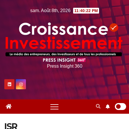
Skip
sam. Août 8th, 2026
11:40:23 PM
to
content
Press Insight 360
ISR