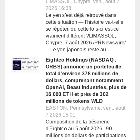
LIMASSOL, Chypre, ven., août 7
2026 16:38
Le yen s'est déjà retrouvé dans
cette situation — l'histoire va-t-elle
se répéter, ou cette fois-ci est-ce
vraiment différent ?LIMASSOL,
Chypre, 7 août 2026 /PRNewswire/
-- Le yen japonais reste au…
Eightco Holdings (NASDAQ :
ORBS) annonce un portefeuille
total d'environ 378 millions de
dollars, comprenant notamment
OpenAI, Beast Industries, plus de
16 000 ETH et près de 302
millions de tokens WLD
EASTON, Pennsylvanie, ven., août
7 2026 15:01
Composition de la trésorerie
d'Eightco au 5 août 2026 : 90
millions de dollars de participations