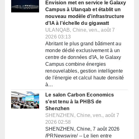
Envision met en service le Galaxy
Campus à Ulanqab et établit un
nouveau modèle d'infrastructure
d'IA à l'échelle du gigawatt
ULANQAB, Chine, ven., août 7
2026 03:13
Abritant le plus grand bâtiment au
monde dédié exclusivement à un
centre de données d'IA, le Galaxy
Campus combine énergies
renouvelables, gestion intelligente
de l'énergie et calcul haute densité
à…
Le salon Carbon Economics
s'est tenu à la PHBS de
Shenzhen
SHENZHEN, Chine, ven., août 7
2026 02:58
SHENZHEN, Chine, 7 août 2026
/PRNewswire/ -- Le lien entre