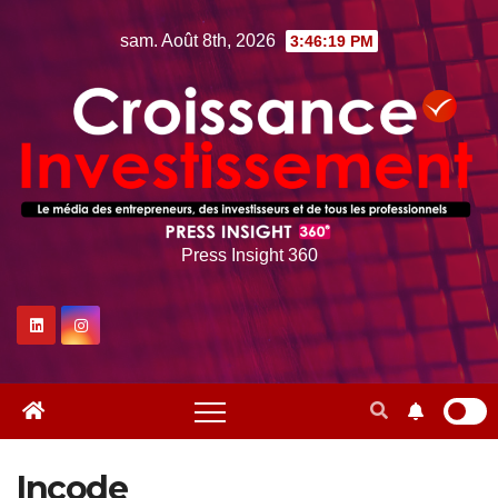
Skip
sam. Août 8th, 2026
3:46:20 PM
to
content
Press Insight 360
Incode