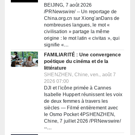
BEIJING, 7 août 2026
/PRNewswire/ -- Un reportage de
China.org.cn sur Xiong'anDans de
nombreuses langues, le mot «
civilisation » partage la même
origine : le mot latin « civitas », qui
signifie «…
FAMILIARITÉ : Une convergence
poétique du cinéma et de la
littérature
SHENZHEN, Chine, ven., août 7
2026 07:00
DJI et l'icône primée à Cannes
Isabelle Huppert réunissent les voix
de deux femmes à travers les
siècles — Filmé entièrement avec
le Osmo Pocket 4PSHENZHEN,
Chine, 7 juillet 2026 /PRNewswire/
--…