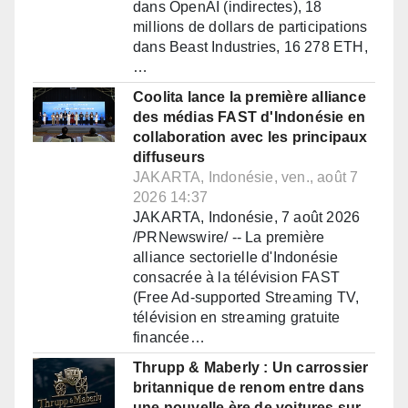
dans OpenAI (indirectes), 18
millions de dollars de participations
dans Beast Industries, 16 278 ETH,
…
Coolita lance la première alliance
des médias FAST d'Indonésie en
collaboration avec les principaux
diffuseurs
JAKARTA, Indonésie, ven., août 7
2026 14:37
JAKARTA, Indonésie, 7 août 2026
/PRNewswire/ -- La première
alliance sectorielle d'Indonésie
consacrée à la télévision FAST
(Free Ad-supported Streaming TV,
télévision en streaming gratuite
financée…
Thrupp & Maberly : Un carrossier
britannique de renom entre dans
une nouvelle ère de voitures sur